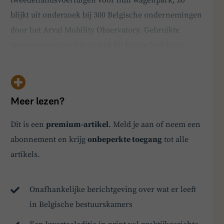
blijkt uit onderzoek bij 300 Belgische ondernemingen
door het Arval Mobility Observatory. Gebruikte
personenwagens zijn in trek bij kleine bedrijven,
grote ondernemingen kiezen dan weer vaker voor
tweedehands lichte vrachtvoertuigen. “55 procent
van de bedrijven kiest voor een deel van hun vloot
Meer lezen?
vandaag …
Dit is een
premium-artikel
. Meld je aan of neem een
BoardBuddy
abonnement en krijg
onbeperkte toegang
tot alle
artikels.
Hey! Heb je een vraag over goed bestuur? Stel
ze gerust!
Onafhankelijke berichtgeving over wat er leeft
in Belgische bestuurskamers