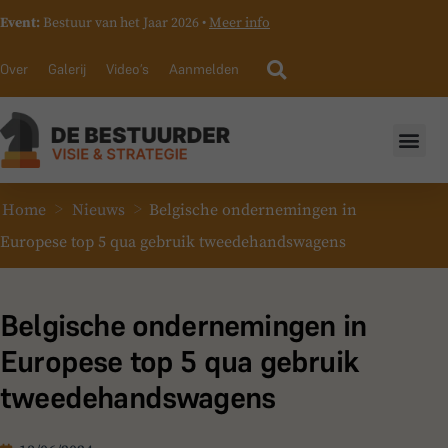
Event:
Bestuur van het Jaar 2026 •
Meer info
Over
Galerij
Video’s
Aanmelden
>
>
Home
Nieuws
Belgische ondernemingen in
Europese top 5 qua gebruik tweedehandswagens
Belgische ondernemingen in
Europese top 5 qua gebruik
tweedehandswagens