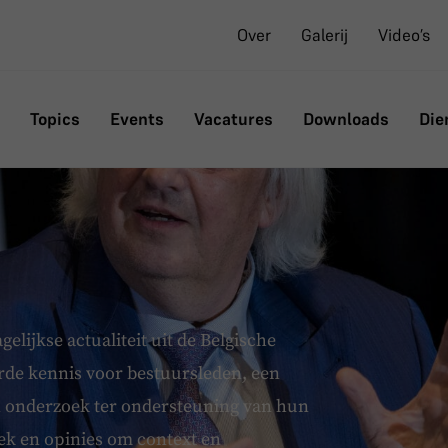
Over
Galerij
Video’s
Topics
Events
Vacatures
Downloads
Die
elijkse actualiteit uit de Belgische
rde kennis voor bestuursleden, een
n onderzoek ter ondersteuning van hun
ek en opinies om context en