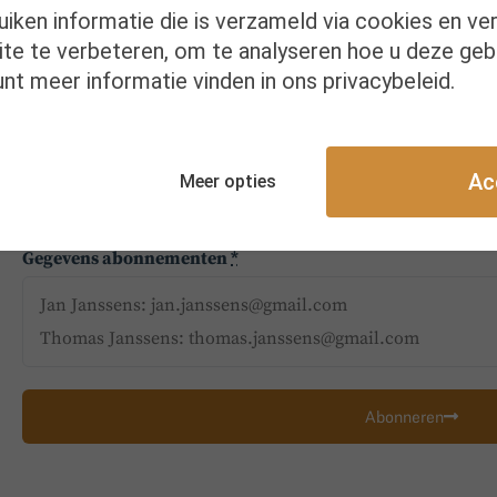
uiken informatie die is verzameld via cookies en ve
Vul de gegevens in van leden die toegang moet
te te verbeteren, om te analyseren hoe u deze geb
nt meer informatie vinden in ons privacybeleid.
Kies je aantal abonnees. Dit zijn maximum 14 p
Vul de namen en e-mailadressen in het vak onde
Klik op Abonneer je.
Ac
Meer opties
Gegevens abonnementen
*
Abonneren