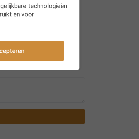
rgelijkbare technologieën
en krijgen
ruikt en voor
ersonen.
raan in.
cepteren