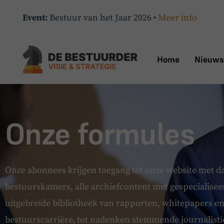
Event:
Bestuur van het Jaar 2026 •
Meer info
Home
Nieuws
Onze formules
Onze abonnees krijgen
toegang
tot onze website met dag
bestuurskamers, alle archiefcontent met gespecialisee
uitgebreide bibliotheek van rapporten, whitepapers e
bestuurscarrière, tot nadenken stemmende journalisti