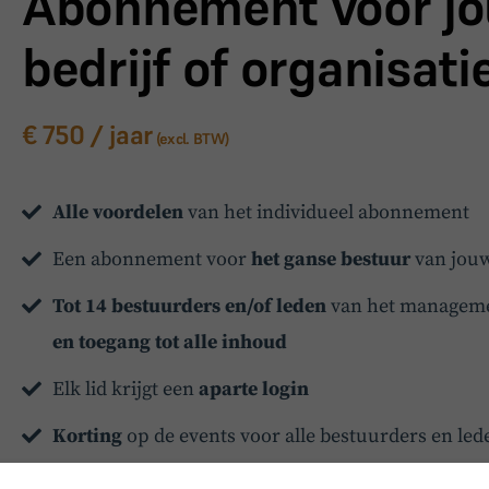
Abonnement voor j
bedrijf of organisati
€ 750 / jaar
(excl. BTW)
Alle voordelen
van het individueel abonnement
Een abonnement voor
het ganse bestuur
van jouw
Tot 14 bestuurders en/of leden
van het manageme
en toegang tot alle inhoud
Elk lid krijgt een
aparte login
Korting
op de events voor alle bestuurders en l