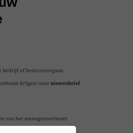
ouw
e
 bedrijf of bestuursorgaan
ntteam krijgen onze
nieuwsbrief
eden van het managementteam