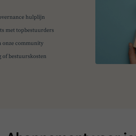
overnance hulplijn
nts met topbestuurders
 in onze community
g of bestuurskosten