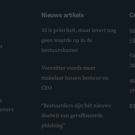
Nieuwe artikels
C
AI is prioriteit, maar levert nog
in
geen waarde op in de
+3
n
bestuurskamer
Va
28
Voorzitter steeds meer
makelaar tussen bestuur en
Ma
CEO
19
s
“Bestuurders zijn hét nieuwe
BT
leners
doelwit van geraffineerde
phishing”