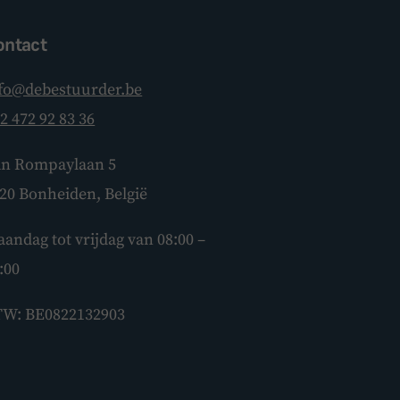
ontact
fo@debestuurder.be
2 472 92 83 36
BoardBuddy
n Rompaylaan 5
Hey! Heb je een vraag over goed
20 Bonheiden, België
bestuur? Stel ze gerust!
andag tot vrijdag van 08:00 –
:00
W: BE0822132903