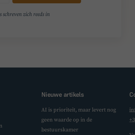
 schreven zich reeds in
Nieuwe artikels
C
AI is prioriteit, maar levert nog
in
geen waarde op in de
+3
n
bestuurskamer