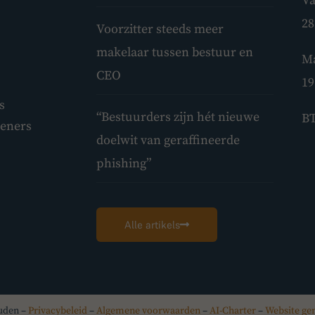
Va
28
Voorzitter steeds meer
makelaar tussen bestuur en
Ma
CEO
19
s
“Bestuurders zijn hét nieuwe
BT
leners
doelwit van geraffineerde
phishing”
Alle artikels
ouden –
Privacybeleid
–
Algemene voorwaarden
–
AI-Charter
–
Website ge