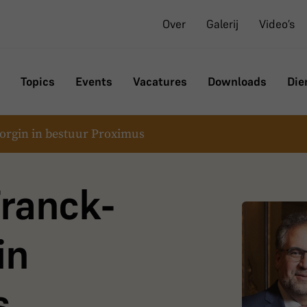
Over
Galerij
Video’s
Topics
Events
Vacatures
Downloads
Die
orgin in bestuur Proximus
Franck-
in
s