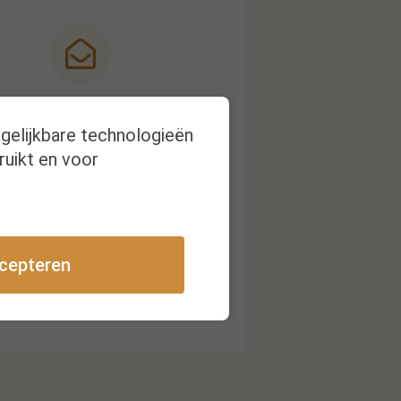
Nieuwsbrief
rgelijkbare technologieën
ruikt en voor
ijg een melding bij nieuwe
publicaties
cepteren
Inschrijven