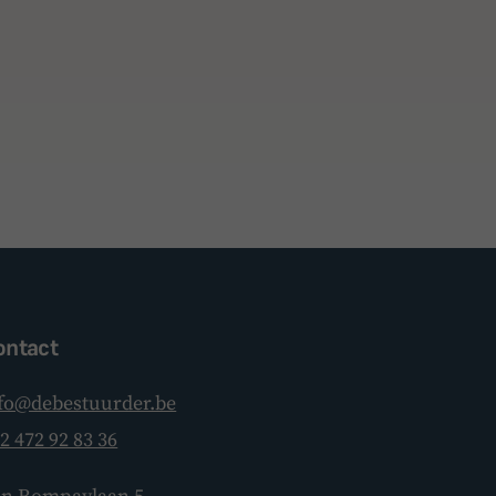
ontact
fo@debestuurder.be
2 472 92 83 36
BoardBuddy