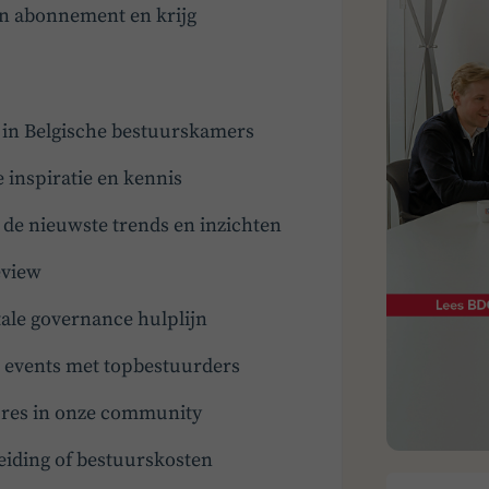
en abonnement en krijg
t in Belgische bestuurskamers
e inspiratie en kennis
e nieuwste trends en inzichten
eview
ale governance hulplijn
en events met topbestuurders
tures in onze community
eiding of bestuurskosten