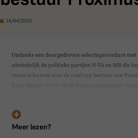
16/04/2025
Ondanks een doorgedreven selectieprocedure met e
uiteindelijk de politieke partijen N-VA en MR die 
voren schuiven voor de raad van bestuur van Prox
Koen Kennis (N-VA) en de Franse topmanager Fran
vervangen respectievelijk Karel De Gucht (Open V
nieuwkomers kregen…
Meer lezen?