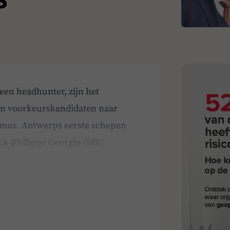
en headhunter, zijn het
hun voorkeurskandidaten naar
imus. Antwerps eerste schepen
ck-Philippe Georgin (MR)
LD) en Ibrahim Ouassari. De twee