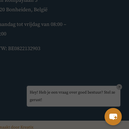
n Rompaylaan 5
Hey! Heb je een vraag over goed
20 Bonheiden, België
bestuur? Stel ze gerust!
andag tot vrijdag van 08:00 –
:00
W: BE0822132903
×
Hey! Heb je een vraag over goed bestuur? Stel ze
gerust!
maakt door Kreatix