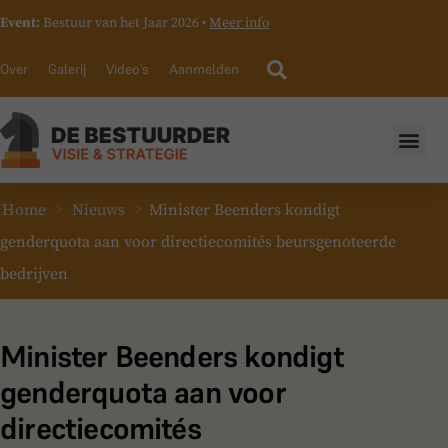
Event:
Bestuur van het Jaar 2026 •
Meer info
Over
Galerij
Video’s
Aanmelden
>
>
Home
Nieuws
Minister Beenders kondigt
genderquota aan voor directiecomités beursgenoteerde
bedrijven
Minister Beenders kondigt
genderquota aan voor
directiecomités