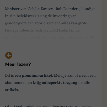
Minister van Gelijke Kansen, Rob Beenders, kondigt
in zijn beleidsverklaring de invoering van
genderquota aan voor directiecomités van grote
beursgenoteerde bedrijven. Dit kadert in de
uitvoering van een Europese richtlijn die tegen 2026
moet zijn omgezet. De maatregel is echter
omstreden. De EU-richtlijn verhoogt het verplichte
aandeel vrouwen in bestuursraden van 33 naar 40
BoardBuddy
Meer lezen?
procent en breidt d…
Dit is een
premium-artikel
. Meld je aan of neem een
Hey! Heb je een vraag over goed bestuur? Stel
ze gerust!
abonnement en krijg
onbeperkte toegang
tot alle
artikels.
Onafhankelijke berichtgeving over wat er leeft