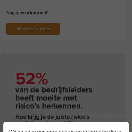
Nog geen abonnee?
Abonneer je hier
Wij en onze partners gebruiken informatie die is