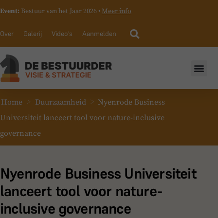
Event:
Bestuur van het Jaar 2026 •
Meer info
Over
Galerij
Video’s
Aanmelden
>
>
Home
Duurzaamheid
Nyenrode Business
Universiteit lanceert tool voor nature-inclusive
governance
Nyenrode Business Universiteit
lanceert tool voor nature-
inclusive governance