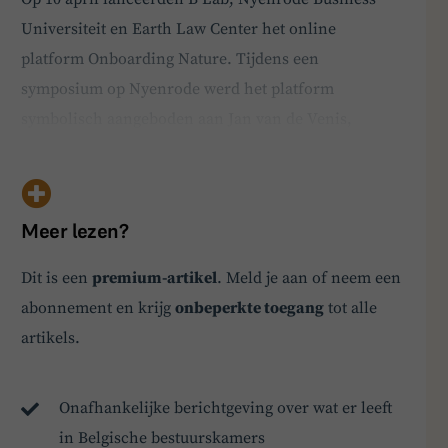
Universiteit en Earth Law Center het online
platform Onboarding Nature. Tijdens een
symposium op Nyenrode werd het platform
symbolisch aangeboden aan Jan van de Venis,
waarnemend Ombudspersoon voor Toekomstige
Generaties. Onboarding Nature biedt bedrijven
inspiratie, handvatten en een juridisch kader om de
Meer lezen?
natuur een eigen stem te geven in de besluit…
BoardBuddy
Dit is een
premium-artikel
. Meld je aan of neem een
abonnement en krijg
onbeperkte toegang
tot alle
Hey! Heb je een vraag over goed bestuur? Stel
ze gerust!
artikels.
Onafhankelijke berichtgeving over wat er leeft
in Belgische bestuurskamers