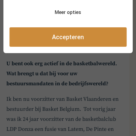
is voor mij alleen maar tijdverlies en brengt
Meer opties
later enkel maar frustraties teweeg bij een of
andere partij . Good governance houdt ook in
Accepteren
dat je inspeelt op de behoeften van alle
stakeholders.
U bent ook erg actief in de basketbalwereld.
Wat brengt u dat bij voor uw
bestuursmandaten in de bedrijfswereld?
Ik ben nu voorzitter van Basket Vlaanderen en
bestuurder bij Basket Belgium. Tot vorig jaar
was ik 24 jaar voorzitter van de basketbalclub
LDP Donza een fusie van Latem, De Pinte en