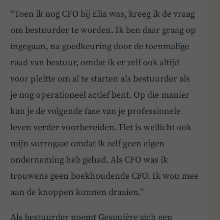
“Toen ik nog CFO bij Elia was, kreeg ik de vraag
om bestuurder te worden. Ik ben daar graag op
ingegaan, na goedkeuring door de toenmalige
raad van bestuur, omdat ik er zelf ook altijd
voor pleitte om al te starten als bestuurder als
je nog operationeel actief bent. Op die manier
BoardBuddy
kan je de volgende fase van je professionele
leven verder voorbereiden. Het is wellicht ook
Hey! Heb je een vraag over goed bestuur? Stel
ze gerust!
mijn surrogaat omdat ik zelf geen eigen
onderneming heb gehad. Als CFO was ik
trouwens geen boekhoudende CFO. Ik wou mee
aan de knoppen kunnen draaien.”
Als bestuurder noemt Gesquière zich een