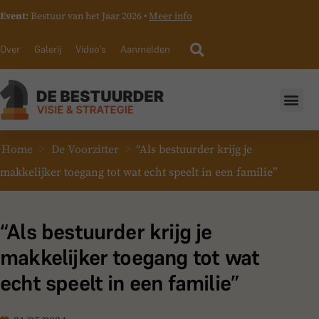
Event:
Bestuur van het Jaar 2026 •
Meer info
Over
Galerij
Video’s
Aanmelden
>
>
Home
De Voorzitter
“Als bestuurder krijg je
makkelijker toegang tot wat echt speelt in een familie”
“Als bestuurder krijg je
makkelijker toegang tot wat
echt speelt in een familie”