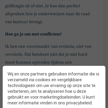
golflengte zit of niet. Je kan dan perfect
afspreken hoe je onderwerpen naar de raad
van bestuur brengt.
Hoe ga je om met conflicten?
Ik ben een voorstander van evolutie, niet van
revolutie. Dat betekent niet dat je niet hard
moet kunnen optreden tijdens een
crisissituatie, maar dat is dan wel best vooraf
Wij en onze partners gebruiken informatie die is
afgestemd met de andere bestuurders. Je hoeft
verzameld via cookies en vergelijkbare
technologieën om uw ervaring op onze site te
dan ook niet bang te zijn om je
verbeteren, om te analyseren hoe u deze
verantwoordelijkheid op te nemen.
gebruikt en voor marketingdoeleinden. U kunt
meer informatie vinden in ons privacybeleid.
Ik hou daarbij niet van verborgen agenda’s. Dat