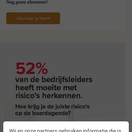
Nog geen abonnee?
Abonneer je hier
Wij en onze partners gebruiken informatie die is