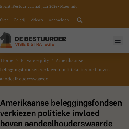
Event:
Bestuur van het Jaar 2026 •
Meer info
Over
Galerij
Video’s
Aanmelden
>
>
Home
Private equity
Amerikaanse
beleggingsfondsen verkiezen politieke invloed boven
aandeelhouderswaarde
Amerikaanse beleggingsfondsen
verkiezen politieke invloed
boven aandeelhouderswaarde