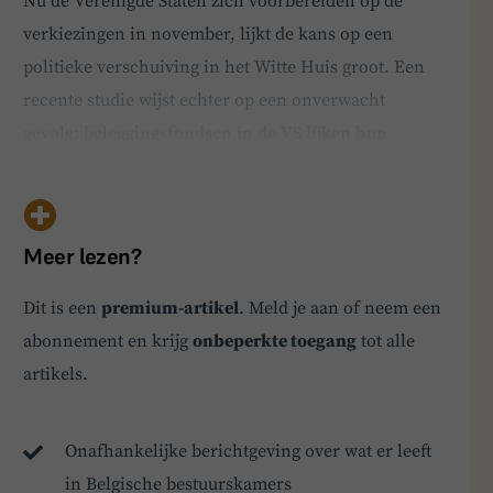
Nu de Verenigde Staten zich voorbereiden op de
verkiezingen in november, lijkt de kans op een
politieke verschuiving in het Witte Huis groot. Een
recente studie wijst echter op een onverwacht
gevolg: beleggingsfondsen in de VS lijken hun
stemgedrag in hun participaties te veranderen om
hun politieke invloed te behouden. Politieke
partijvoorkeuren spelen een steeds grotere rol in de
Meer lezen?
financiële we…
BoardBuddy
Dit is een
premium-artikel
. Meld je aan of neem een
abonnement en krijg
onbeperkte toegang
tot alle
Hey! Heb je een vraag over goed bestuur? Stel
artikels.
ze gerust!
Onafhankelijke berichtgeving over wat er leeft
in Belgische bestuurskamers