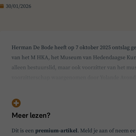
30/01/2026
Herman De Bode heeft op 7 oktober 2025 ontslag g
van het M HKA, het Museum van Hedendaagse Kuns
alleen bestuurslid, maar ook voorzitter van het mu
voorzitterschap waargenomen door Yolande Avondro
bestuur verzekert in afwachting van een nieuwe def
Meer lezen?
Dit is een
premium-artikel
. Meld je aan of neem e