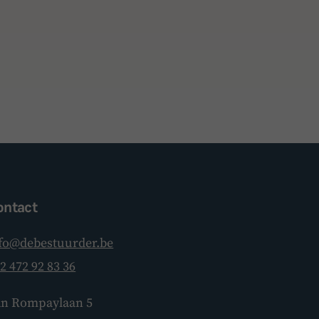
ontact
fo@debestuurder.be
2 472 92 83 36
BoardBuddy
n Rompaylaan 5
Hey! Heb je een vraag over goed