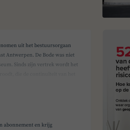
enomen uit het bestuursorgaan
t Antwerpen. De Bode was niet
seum. Sinds zijn vertrek wordt het
odt, die de continuïteit van het
initieve invulling. Intussen…
en abonnement en krijg