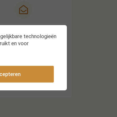
Nieuwsbrief
rgelijkbare technologieën
ruikt en voor
ijg een melding bij nieuwe
publicaties
cepteren
Inschrijven