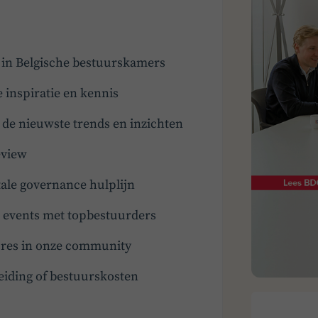
t in Belgische bestuurskamers
e inspiratie en kennis
e nieuwste trends en inzichten
eview
ale governance hulplijn
en events met topbestuurders
tures in onze community
eiding of bestuurskosten