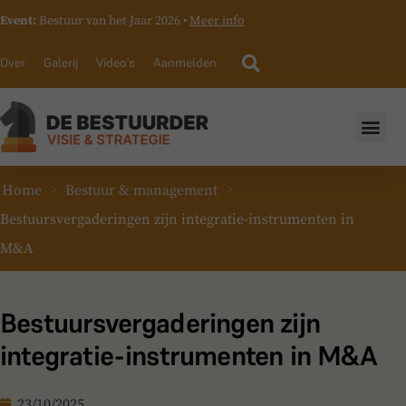
Event:
Bestuur van het Jaar 2026 •
Meer info
Over
Galerij
Video’s
Aanmelden
>
>
Home
Bestuur & management
Bestuursvergaderingen zijn integratie-instrumenten in
M&A
Bestuursvergaderingen zijn
integratie-instrumenten in M&A
23/10/2025