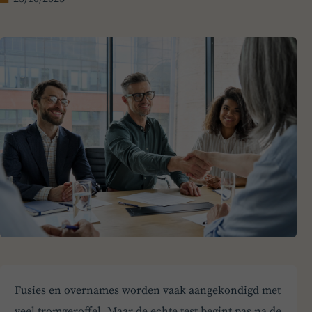
Fusies en overnames worden vaak aangekondigd met
veel tromgeroffel. Maar de echte test begint pas na de