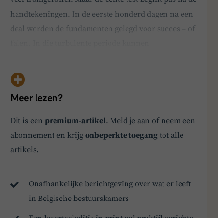
handtekeningen. In de eerste honderd dagen na een
deal worden de fundamenten gelegd voor succes – of
falen. In die turbulente periode kunnen
bestuursvergaderingen een sleutelrol spelen: als
platform voor alignment, als radar voor frictie, en
als versneller van integratie. De psychologie van de…
Meer lezen?
Dit is een
premium-artikel
. Meld je aan of neem een
BoardBuddy
abonnement en krijg
onbeperkte toegang
tot alle
Hey! Heb je een vraag over goed bestuur? Stel
artikels.
ze gerust!
Onafhankelijke berichtgeving over wat er leeft
in Belgische bestuurskamers