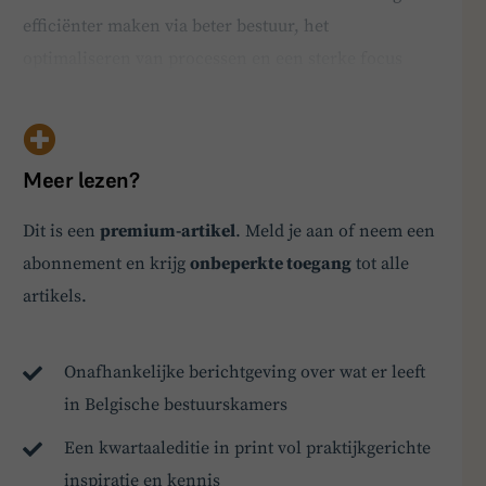
efficiënter maken via beter bestuur, het
optimaliseren van processen en een sterke focus
hebben op het realiseren van groei. Critici wijzen
dan weer op agressieve kostenbesparingen en een
verschuiving van waarde ten koste van werknemers,
Meer lezen?
leveranciers en and…
Dit is een
premium-artikel
. Meld je aan of neem een
abonnement en krijg
onbeperkte toegang
tot alle
BoardBuddy
artikels.
Hey! Heb je een vraag over goed bestuur? Stel
ze gerust!
Onafhankelijke berichtgeving over wat er leeft
in Belgische bestuurskamers
Een kwartaaleditie in print vol praktijkgerichte
inspiratie en kennis