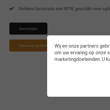
Heldere facturatie met BTW, geschikt voor opl
Aanmelden
Wij en onze partners gebr
Abonneer je hier
om uw ervaring op onze si
marketingdoeleinden. U ku