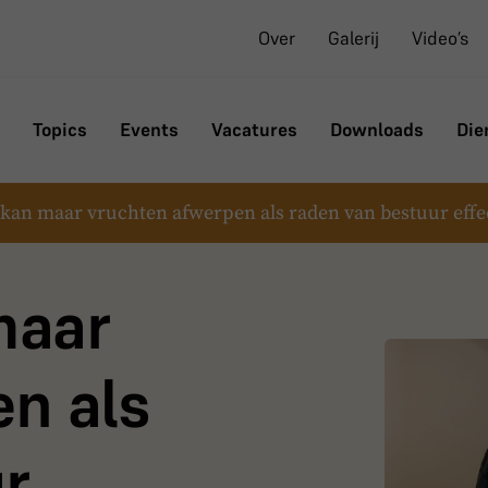
Over
Galerij
Video’s
Topics
Events
Vacatures
Downloads
Die
t kan maar vruchten afwerpen als raden van bestuur effect
maar
n als
r