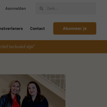
Aanmelden
Abonneer je
nstverleners
Contact
ief inclusief zijn”