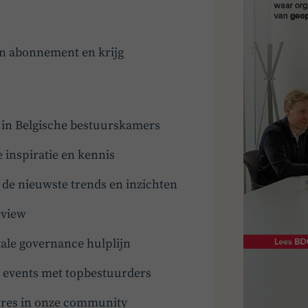
en abonnement en krijg
t in Belgische bestuurskamers
e inspiratie en kennis
e nieuwste trends en inzichten
eview
ale governance hulplijn
en events met topbestuurders
tures in onze community