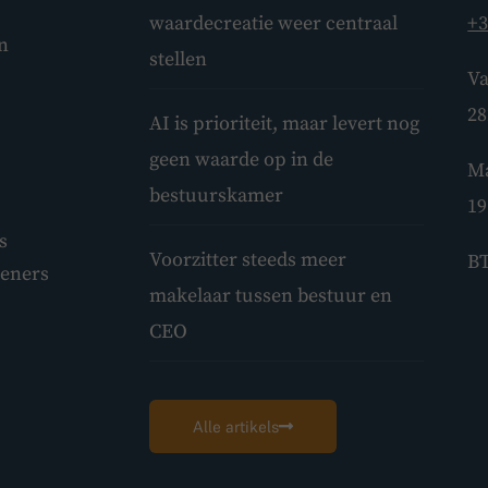
waardecreatie weer centraal
+3
n
stellen
Va
28
AI is prioriteit, maar levert nog
geen waarde op in de
Ma
bestuurskamer
19
s
Voorzitter steeds meer
BT
leners
makelaar tussen bestuur en
CEO
Alle artikels