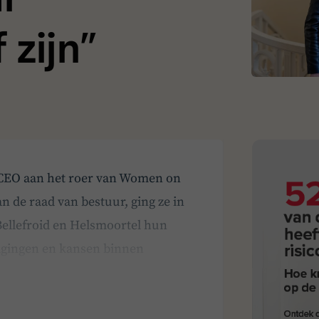
 zijn”
ls CEO aan het roer van Women on
n de raad van bestuur, ging ze in
Bellefroid en Helsmoortel hun
agingen en kansen binnen
oed bestuur. Wat is Women on B…