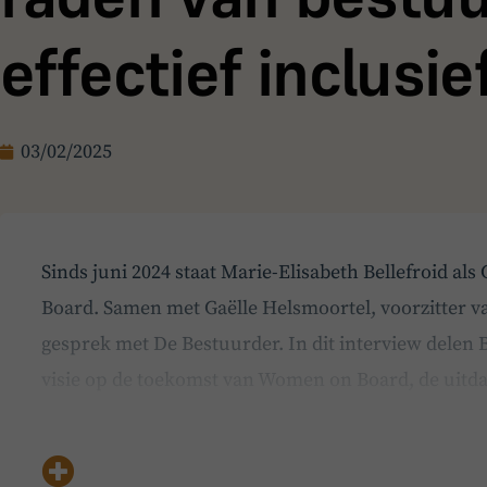
effectief inclusief
03/02/2025
Sinds juni 2024 staat Marie-Elisabeth Bellefroid a
Board. Samen met Gaëlle Helsmoortel, voorzitter va
gesprek met De Bestuurder. In dit interview delen 
visie op de toekomst van Women on Board, de uitd
bestuurskamers en de impact van diversiteit op g