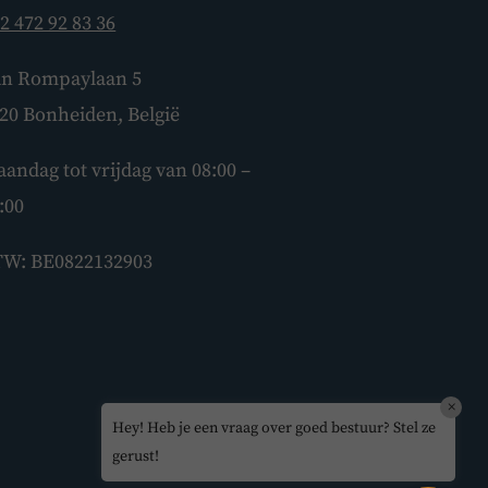
2 472 92 83 36
BoardBuddy
n Rompaylaan 5
Hey! Heb je een vraag over goed
20 Bonheiden, België
bestuur? Stel ze gerust!
andag tot vrijdag van 08:00 –
:00
W: BE0822132903
×
Hey! Heb je een vraag over goed bestuur? Stel ze
gerust!