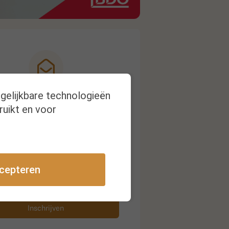
rgelijkbare technologieën
Nieuwsbrief
ruikt en voor
ijg een melding bij nieuwe
publicaties
cepteren
Inschrijven