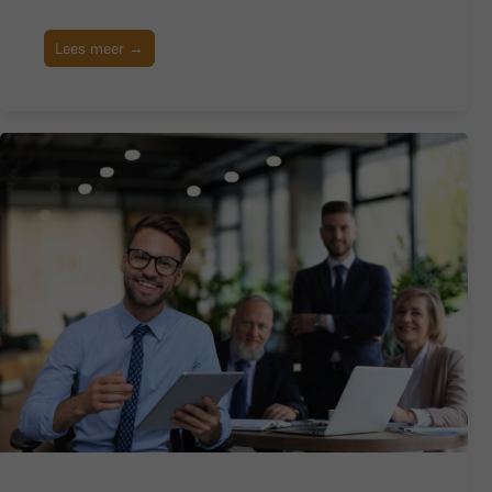
Lees meer →
BoardBuddy
Hey! Heb je een vraag over goed bestuur? Stel
ze gerust!