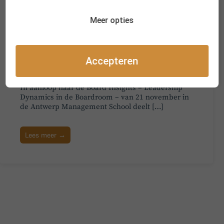
Meer opties
“De kwaliteit van het debat is dé
belangrijkste parameter voor een
sterke bestuursraad”
Accepteren
11 november 2025
In aanloop naar de Board Insights – Leadership
Dynamics in de Boardroom – van 21 november in
de Antwerp Management School deelt […]
Lees meer →