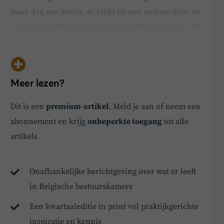
meer dan een kwart, zo blijkt uit een analyse door de
organisatie Women in Supervisory Boards (Fidar). De
organisatie telde 25,7 procent vrouwen in de raden
van bestuur van de veertig bedrijven die opgenomen
zijn in de Dax-index, de belangrijkste in…
Meer lezen?
Dit is een
premium-artikel
. Meld je aan of neem een
abonnement en krijg
onbeperkte toegang
tot alle
BoardBuddy
artikels.
Hey! Heb je een vraag over goed bestuur? Stel
ze gerust!
Onafhankelijke berichtgeving over wat er leeft
in Belgische bestuurskamers
Een kwartaaleditie in print vol praktijkgerichte
inspiratie en kennis