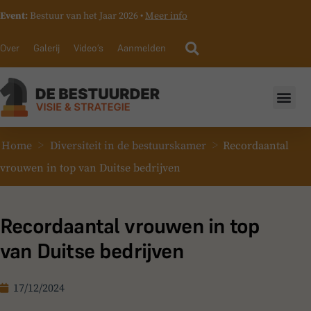
Event:
Bestuur van het Jaar 2026 •
Meer info
Over
Galerij
Video’s
Aanmelden
>
>
Home
Diversiteit in de bestuurskamer
Recordaantal
vrouwen in top van Duitse bedrijven
Recordaantal vrouwen in top
van Duitse bedrijven
17/12/2024