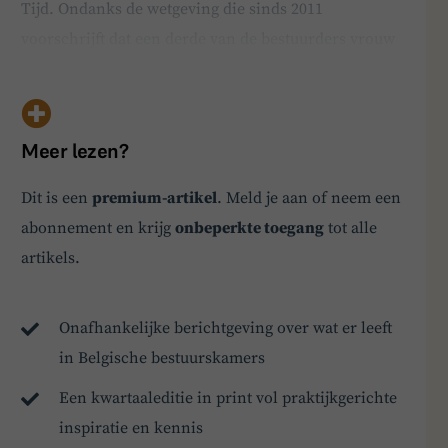
Tijd. Ondanks de wetgeving die sinds 2011
voorschrijft dat een derde van de bestuurders vrouw
moet zijn, is de toename van vrouwelijke bestuurders
de laatste jaren afgezwakt. In 2023 wordt slechts iets
meer dan 36 procent van de bestuursmandaten i…
Meer lezen?
Dit is een
premium-artikel
. Meld je aan of neem een
abonnement en krijg
onbeperkte toegang
tot alle
BoardBuddy
artikels.
Hey! Heb je een vraag over goed bestuur? Stel
ze gerust!
Onafhankelijke berichtgeving over wat er leeft
in Belgische bestuurskamers
Een kwartaaleditie in print vol praktijkgerichte
inspiratie en kennis