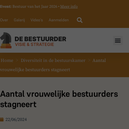
Event:
Bestuur van het Jaar 2026 •
Meer info
Over
Galerij
Video’s
Aanmelden
>
>
Home
Diversiteit in de bestuurskamer
Aantal
vrouwelijke bestuurders stagneert
Aantal vrouwelijke bestuurders
stagneert
22/06/2024