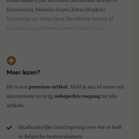
Onderzoekers Jan Starmans (Stockholm School of
Economics), Deeksha Gupta (Johns Hopkins
University) en Alvin Chen (Stockholm School of
Economics) publiceren nieuw inzicht in hoe
duurzaam investeren de traditionele
governancefunctie van financiële markten
beïnvloedt​. Hun studie stelt vast dat duurzame
beleggers — die niet alleen financiële prestaties,
Meer lezen?
maar ook maatschappelijke impact meewegen — de…
BoardBuddy
Dit is een
premium-artikel
. Meld je aan of neem een
abonnement en krijg
onbeperkte toegang
tot alle
Hey! Heb je een vraag over goed bestuur? Stel
ze gerust!
artikels.
Onafhankelijke berichtgeving over wat er leeft
in Belgische bestuurskamers