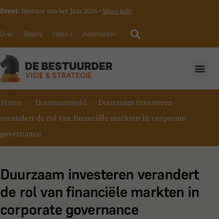
Event:
Bestuur van het Jaar 2026 •
Meer info
Over
Galerij
Video’s
Aanmelden
>
>
Home
Duurzaamheid
Duurzaam investeren
verandert de rol van financiële markten in corporate
governance
Duurzaam investeren verandert
de rol van financiële markten in
corporate governance