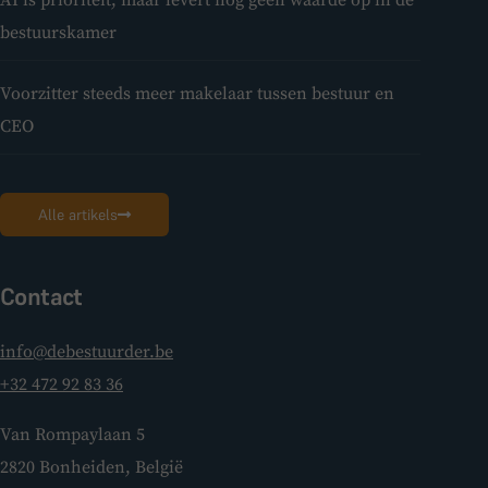
AI is prioriteit, maar levert nog geen waarde op in de
bestuurskamer
Voorzitter steeds meer makelaar tussen bestuur en
CEO
Alle artikels
Contact
info@debestuurder.be
+32 472 92 83 36
Van Rompaylaan 5
2820 Bonheiden, België