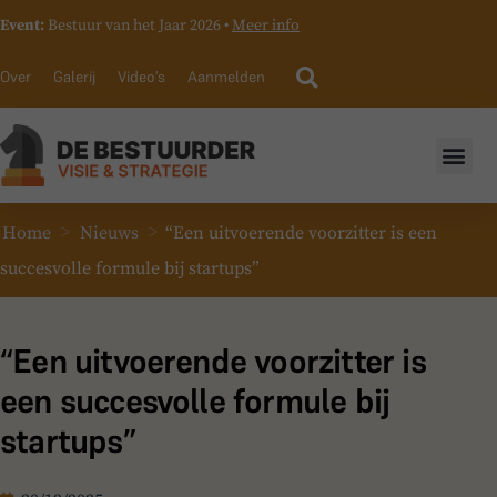
Event:
Bestuur van het Jaar 2026 •
Meer info
Over
Galerij
Video’s
Aanmelden
>
>
Home
Nieuws
“Een uitvoerende voorzitter is een
succesvolle formule bij startups”
“Een uitvoerende voorzitter is
een succesvolle formule bij
startups”