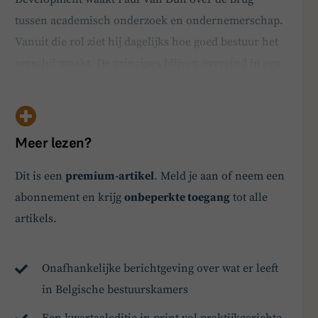
tussen academisch onderzoek en ondernemerschap.
Vanuit die rol ziet hij dagelijks hoe goed bestuur het
verschil maakt. De principes blijven overeind in een
snel veranderende wereld, maar hun toepassing
evolueert. “Transparantie, verantwoordelijkheid en
diversiteit zijn nog altijd essentieel, maar artifi…
Meer lezen?
Dit is een
premium-artikel
. Meld je aan of neem een
BoardBuddy
abonnement en krijg
onbeperkte toegang
tot alle
Hey! Heb je een vraag over goed bestuur? Stel
artikels.
ze gerust!
Onafhankelijke berichtgeving over wat er leeft
in Belgische bestuurskamers