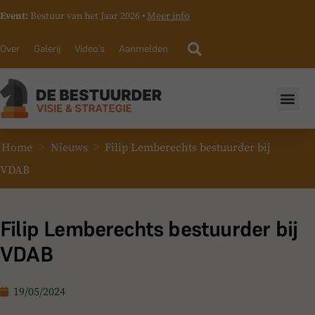
Event:
Bestuur van het Jaar 2026 •
Meer info
Over
Galerij
Video’s
Aanmelden
>
>
Home
Nieuws
Filip Lemberechts bestuurder bij
VDAB
Filip Lemberechts bestuurder bij
VDAB
19/05/2024