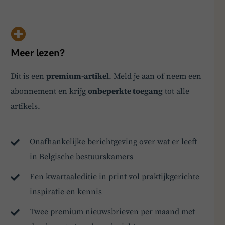
Wetenschappen. In april van dit jaar heeft ACLVB
Lemberechts tot nieuw Vlaams Gewestsecretaris
benoemd. Die trad daarmee in de voetsporen van
Meer lezen?
voormalig Gewestsecretaris Ger…
Dit is een
premium-artikel
. Meld je aan of neem een
abonnement en krijg
onbeperkte toegang
tot alle
artikels.
BoardBuddy
Onafhankelijke berichtgeving over wat er leeft
Hey! Heb je een vraag over goed bestuur? Stel
in Belgische bestuurskamers
ze gerust!
Een kwartaaleditie in print vol praktijkgerichte
inspiratie en kennis
Twee premium nieuwsbrieven per maand met