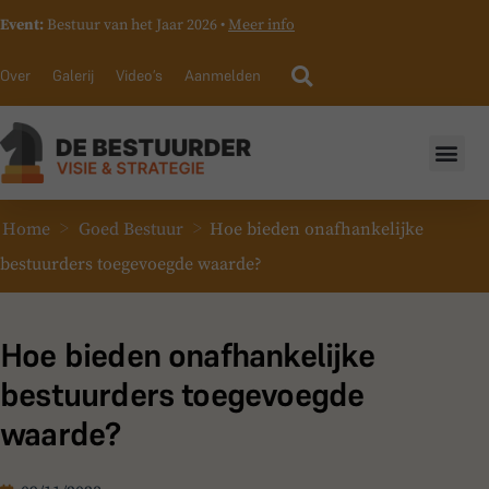
Event:
Bestuur van het Jaar 2026 •
Meer info
Over
Galerij
Video’s
Aanmelden
>
>
Home
Goed Bestuur
Hoe bieden onafhankelijke
bestuurders toegevoegde waarde?
Hoe bieden onafhankelijke
bestuurders toegevoegde
waarde?