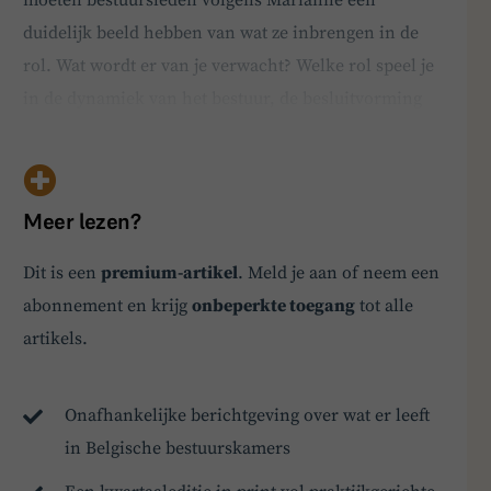
duidelijk beeld hebben van wat ze inbrengen in de
rol. Wat wordt er van je verwacht? Welke rol speel je
in de dynamiek van het bestuur, de besluitvorming
en de bedrijfscultuur? Loner raadt nieuwe niet-
uitvoerend bestuurders aan tijd te besteden aan actief
luisteren en inzicht krijgen in het bedrijf, zod…
Meer lezen?
Dit is een
premium-artikel
. Meld je aan of neem een
BoardBuddy
abonnement en krijg
onbeperkte toegang
tot alle
Hey! Heb je een vraag over goed bestuur? Stel
artikels.
ze gerust!
Onafhankelijke berichtgeving over wat er leeft
in Belgische bestuurskamers