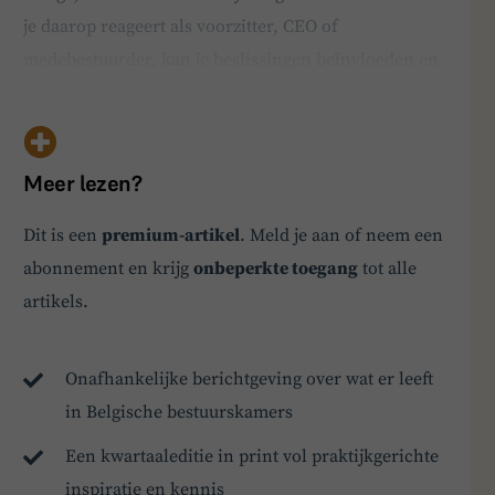
je daarop reageert als voorzitter, CEO of
medebestuurder, kan je beslissingen beïnvloeden en
je gezag onder druk zetten. Ze reikt een handleiding
aan die helpt begrijpen waar de vijandigheid vandaan
komt en biedt praktische tips voor gesprekken vo…
Meer lezen?
Dit is een
premium-artikel
. Meld je aan of neem een
abonnement en krijg
onbeperkte toegang
tot alle
BoardBuddy
artikels.
Hey! Heb je een vraag over goed bestuur? Stel
ze gerust!
Onafhankelijke berichtgeving over wat er leeft
in Belgische bestuurskamers
Een kwartaaleditie in print vol praktijkgerichte
inspiratie en kennis