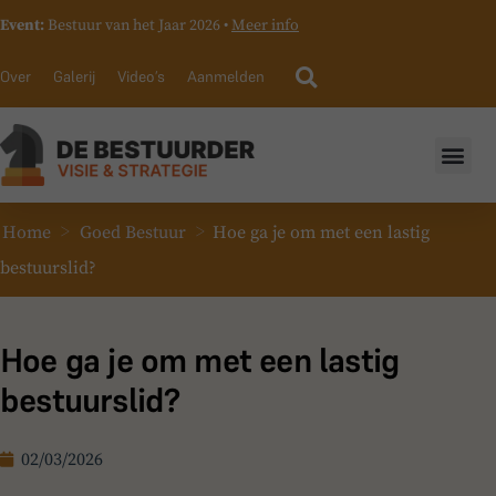
Event:
Bestuur van het Jaar 2026 •
Meer info
Over
Galerij
Video’s
Aanmelden
>
>
Home
Goed Bestuur
Hoe ga je om met een lastig
bestuurslid?
Hoe ga je om met een lastig
bestuurslid?
02/03/2026