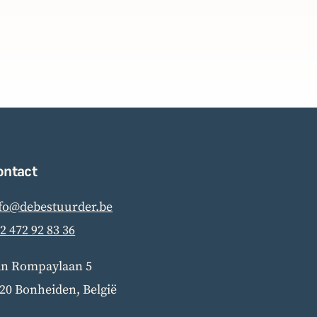
ontact
fo@debestuurder.be
2 472 92 83 36
BoardBuddy
n Rompaylaan 5
Hey! Heb je een vraag over goed
20 Bonheiden, België
bestuur? Stel ze gerust!