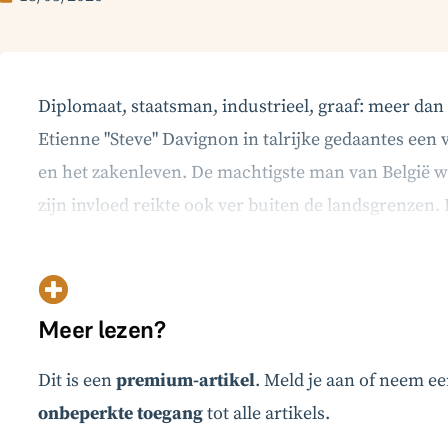
Diplomaat, staatsman, industrieel, graaf: meer dan
Etienne "Steve" Davignon in talrijke gedaantes een 
en het zakenleven. De machtigste man van België
zijn invloed reikte ook ver buiten de landsgrenzen. 
Etienne Davignon werd op 4 oktober 1932 geboren
Meer lezen?
Dit is een
premium-artikel
. Meld je aan of neem e
onbeperkte toegang
tot alle artikels.