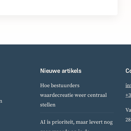
Nieuwe artikels
C
Hoe bestuurders
in
waardecreatie weer centraal
+3
n
stellen
Va
28
AI is prioriteit, maar levert nog