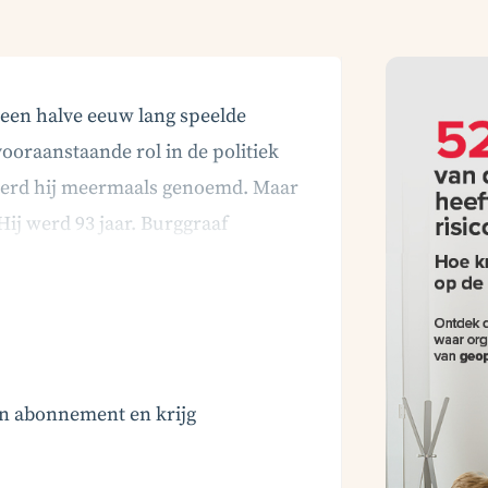
 een halve eeuw lang speelde
vooraanstaande rol in de politiek
 werd hij meermaals genoemd. Maar
Hij werd 93 jaar. Burggraaf
 in de Hongaarse hoofdstad…
en abonnement en krijg