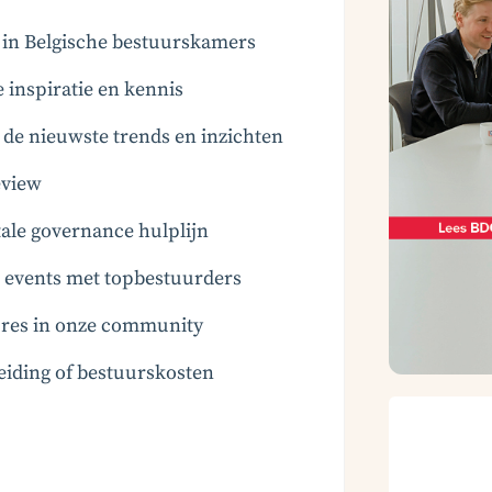
t in Belgische bestuurskamers
e inspiratie en kennis
e nieuwste trends en inzichten
eview
ale governance hulplijn
en events met topbestuurders
tures in onze community
eiding of bestuurskosten