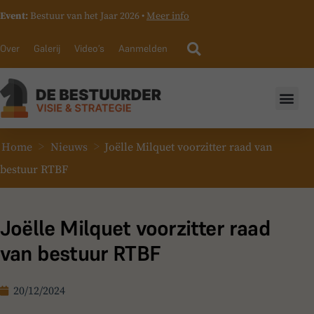
Event:
Bestuur van het Jaar 2026 •
Meer info
Over
Galerij
Video’s
Aanmelden
>
>
Home
Nieuws
Joëlle Milquet voorzitter raad van
bestuur RTBF
Joëlle Milquet voorzitter raad
van bestuur RTBF
20/12/2024