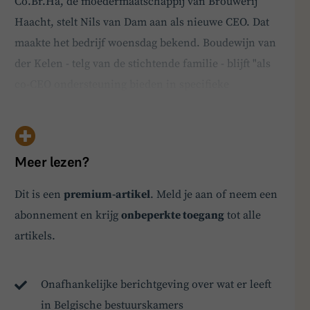
Co.Br.Ha, de moedermaatschappij van Brouwerij
Haacht, stelt Nils van Dam aan als nieuwe CEO. Dat
maakte het bedrijf woensdag bekend. Boudewijn van
der Kelen - telg van de stichtende familie - blijft "als
co-CEO ondersteuning bieden in specifieke
projecten", luidt het. Van Dam is de eerste niet-
familiale topman van de in 1898 opgerichte
brouwerij. De maker van bieren als Primus, Tongerlo
Meer lezen?
en Super…
BoardBuddy
Dit is een
premium-artikel
. Meld je aan of neem een
abonnement en krijg
onbeperkte toegang
tot alle
Hey! Heb je een vraag over goed bestuur? Stel
artikels.
ze gerust!
Onafhankelijke berichtgeving over wat er leeft
in Belgische bestuurskamers