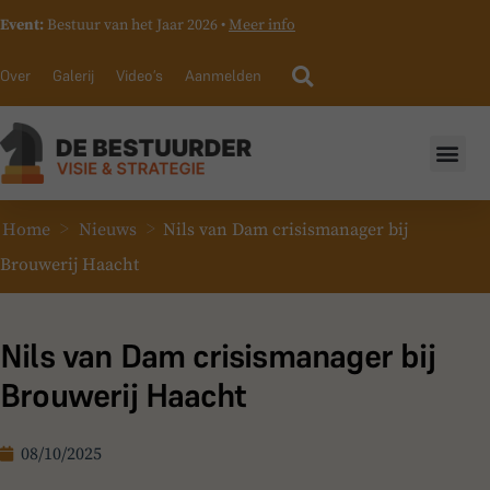
Event:
Bestuur van het Jaar 2026 •
Meer info
Over
Galerij
Video’s
Aanmelden
>
>
Home
Nieuws
Nils van Dam crisismanager bij
Brouwerij Haacht
Nils van Dam crisismanager bij
Brouwerij Haacht
08/10/2025