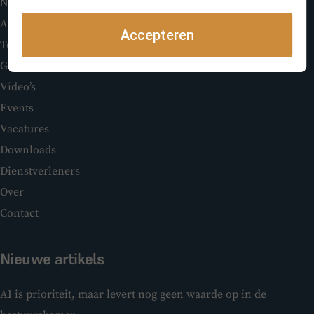
Nieuws
Abonneren
Accepteren
Topics
Galerij
Video’s
Events
Vacatures
Downloads
Dienstverleners
Over
Contact
Nieuwe artikels
AI is prioriteit, maar levert nog geen waarde op in de