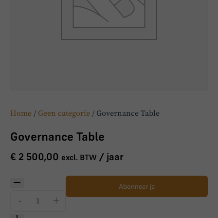
BoardBuddy
Hey! Heb je een vraag over goed bestuur? Stel
ze gerust!
Home
/
Geen categorie
/ Governance Table
Governance Table
€
2 500,00
/ jaar
excl. BTW
Abonneer je
-
+