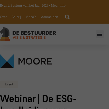
Event:
Bestuur van het Jaar 2026 •
Meer info
Over
Galerij
Video’s
Aanmelden
Event
Webinar | De ESG-