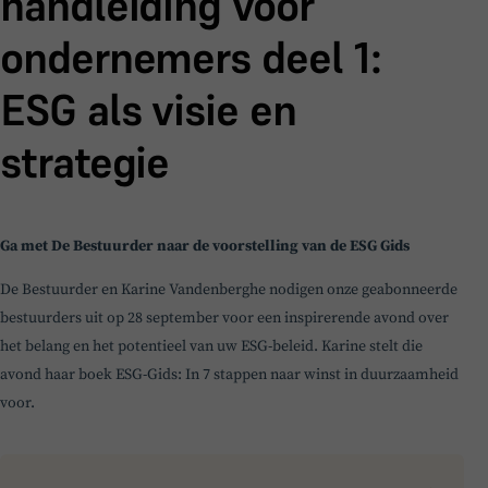
handleiding voor
ondernemers deel 1:
ESG als visie en
strategie
BoardBuddy
Hey! Heb je een vraag over goed bestuur? Stel
Ga met De Bestuurder naar de voorstelling van de ESG Gids
ze gerust!
De Bestuurder en Karine Vandenberghe nodigen onze geabonneerde
bestuurders uit op 28 september voor een inspirerende avond over
het belang en het potentieel van uw ESG-beleid. Karine stelt die
avond haar boek ESG-Gids: In 7 stappen naar winst in duurzaamheid
voor.