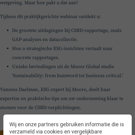
wetgeving. Maar hoe pakt u dat aan?
Tijdens dit praktijkgerichte webinar ontdekt u:
De grootste uitdagingen bij CSRD-rapportage, zoals
GAP-analyses en datacollectie.
Hoe u strategische ESG-inzichten vertaalt naar
concrete rapportages.
Unieke bevindingen uit de Moore Global studie
‘Sustainability: from buzzword tot business critical.’
Vanessa Daelman, ESG expert bij Moore, deelt haar
expertise en praktische tips om uw onderneming klaar te
stomen voor de CSRD-verplichtingen.
Wij en onze partners gebruiken informatie die is
verzameld via cookies en vergelijkbare