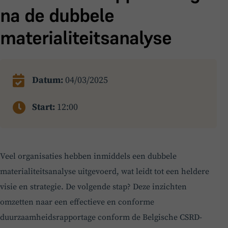
na de dubbele
materialiteitsanalyse
Datum:
04/03/2025
BoardBuddy
Start:
12:00
Hey! Heb je een vraag over goed bestuur? Stel
ze gerust!
Veel organisaties hebben inmiddels een dubbele
materialiteitsanalyse uitgevoerd, wat leidt tot een heldere
visie en strategie. De volgende stap? Deze inzichten
omzetten naar een effectieve en conforme
duurzaamheidsrapportage conform de Belgische CSRD-