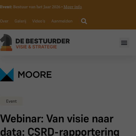
Event:
Bestuur van het Jaar 2026 •
Meer info
Over
Galerij
Video’s
Aanmelden
Event
Webinar: Van visie naar
data: CSRD-rapportering