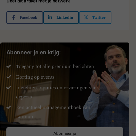
Deel dit artikel met je netwerk
Facebook
Linkedin
Twitter
Abonneer je en krijg:
Toegang tot alle premium berichten
Korting op events
Inzichten, opinies en ervaringen van
experts
Een actueel managementboek van
Lannoo
Abonneer je