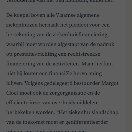
veroudering van het patrimonium, klinkt het.
De koepel boven alle Vlaamse algemene
BoardBuddy
ziekenhuizen herhaalt het pleidooi voor een
Hey! Heb je een vraag over goed bestuur? Stel
hertekening van de ziekenhuisfinanciering,
ze gerust!
waarbij moet worden afgestapt van de nadruk
op prestaties richting een rechtstreekse
financiering van de activiteiten. Maar het kan
niet bij louter een financiële hervorming
blijven. Volgens gedelegeerd bestuurder Margot
Cloet moet ook de zorgorganisatie en de
efficiënte inzet van overheidsmiddelen
herbekeken worden. “Het ziekenhuislandschap
van de toekomst moet er gedifferentieerder
uitzien, met taakafspraken en een