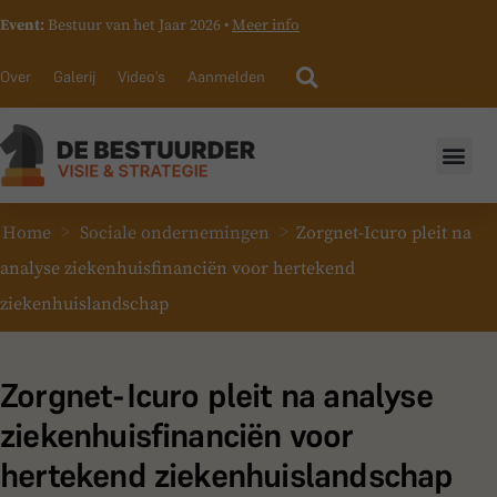
Event:
Bestuur van het Jaar 2026 •
Meer info
Over
Galerij
Video’s
Aanmelden
>
>
Home
Sociale ondernemingen
Zorgnet-Icuro pleit na
analyse ziekenhuisfinanciën voor hertekend
ziekenhuislandschap
Zorgnet-Icuro pleit na analyse
ziekenhuisfinanciën voor
hertekend ziekenhuislandschap