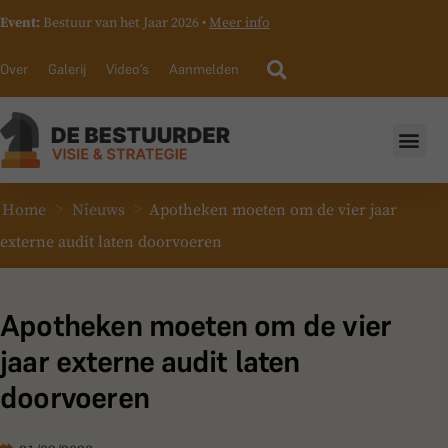
Event:
Bestuur van het Jaar 2026 •
Meer info
Over
Galerij
Video’s
Aanmelden
>
>
Home
Nieuws
Apotheken moeten om de vier jaar
externe audit laten doorvoeren
Apotheken moeten om de vier
jaar externe audit laten
doorvoeren