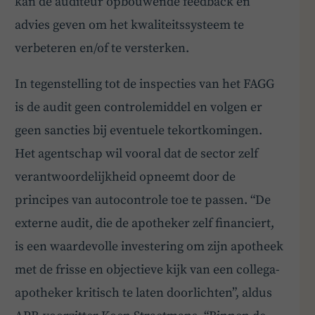
kan de auditeur opbouwende feedback en
Hey! Heb je een vraag over goed bestuur? Stel
advies geven om het kwaliteitssysteem te
ze gerust!
verbeteren en/of te versterken.
In tegenstelling tot de inspecties van het FAGG
is de audit geen controlemiddel en volgen er
geen sancties bij eventuele tekortkomingen.
Het agentschap wil vooral dat de sector zelf
verantwoordelijkheid opneemt door de
principes van autocontrole toe te passen. “De
externe audit, die de apotheker zelf financiert,
is een waardevolle investering om zijn apotheek
met de frisse en objectieve kijk van een collega-
apotheker kritisch te laten doorlichten”, aldus