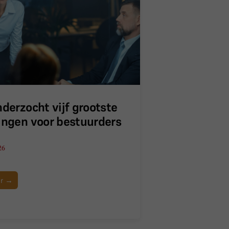
nderzocht vijf grootste
ingen voor bestuurders
26
er →