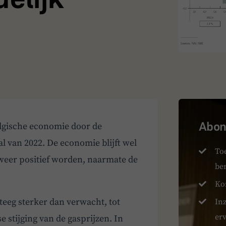
Abonn
lgische economie door de
aal van 2022. De economie blijft wel
To
weer positief worden, naarmate de
be
Ko
steeg sterker dan verwacht, tot
Inz
er
 stijging van de gasprijzen. In