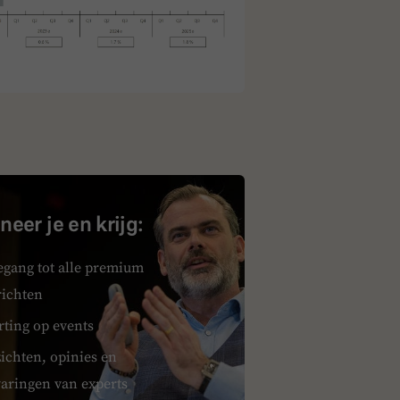
eer je en krijg:
egang tot alle premium
richten
rting op events
ichten, opinies en
varingen van experts