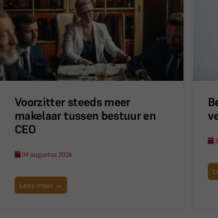
Voorzitter steeds meer
B
makelaar tussen bestuur en
v
CEO
2
04 augustus 2026
L
Lees meer →