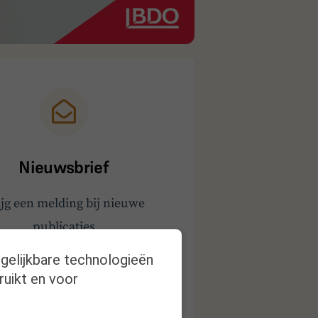
Nieuwsbrief
ijg een melding bij nieuwe
publicaties
rgelijkbare technologieën
ruikt en voor
Inschrijven