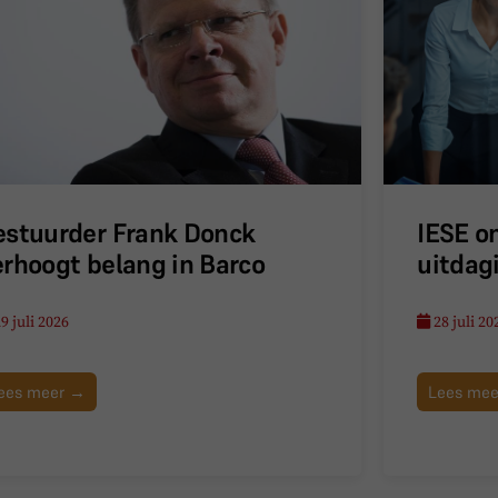
estuurder Frank Donck
IESE o
erhoogt belang in Barco
uitdag
9 juli 2026
28 juli 20
ees meer →
Lees me