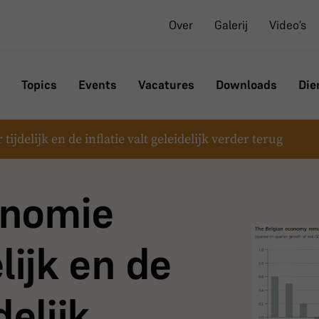
Over
Galerij
Video’s
Topics
Events
Vacatures
Downloads
Die
jdelijk en de inflatie valt geleidelijk verder terug
onomie
lijk en de
delijk