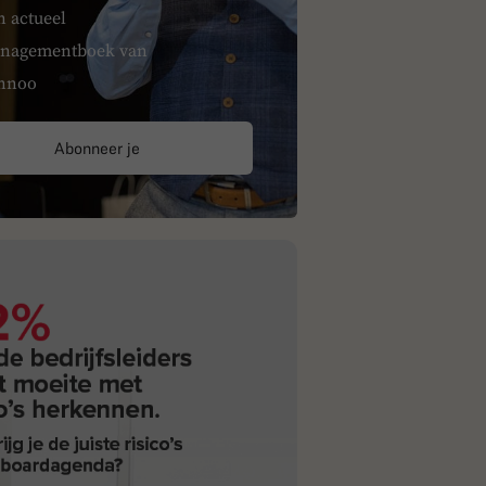
n actueel
nagementboek van
nnoo
Abonneer je