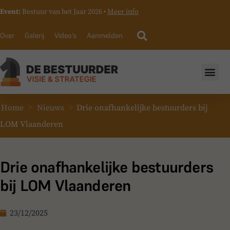
Event:
Bestuur van het Jaar 2026 •
Meer info
Over
Galerij
Video’s
Aanmelden
>
>
Home
Nieuws
Drie onafhankelijke bestuurders bij
LOM Vlaanderen
Drie onafhankelijke bestuurders
bij LOM Vlaanderen
23/12/2025