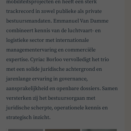
mobiliteitsprojecten en heeft een sterk
trackrecord in zowel publieke als private
bestuursmandaten. Emmanuel Van Damme
combineert kennis van de luchtvaart- en
logistieke sector met internationale
managementervaring en commerciële
expertise. Cyriac Borloo vervolledigt het trio
met een solide juridische achtergrond en
jarenlange ervaring in governance,
aansprakelijkheid en openbare dossiers. Samen
versterken zij het bestuursorgaan met
BoardBuddy
juridische scherpte, operationele kennis en
strategisch inzicht.
Hey! Heb je een vraag over goed bestuur? Stel
ze gerust!