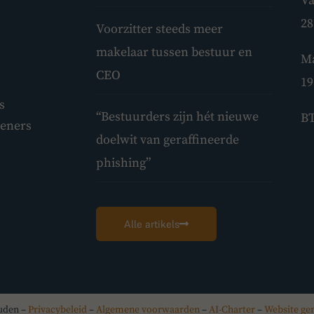
Va
28
Voorzitter steeds meer
makelaar tussen bestuur en
Ma
CEO
19
s
“Bestuurders zijn hét nieuwe
BT
leners
doelwit van geraffineerde
phishing”
Alle artikels
ouden –
Privacybeleid
–
Algemene voorwaarden
–
AI-Charter
–
Website ge