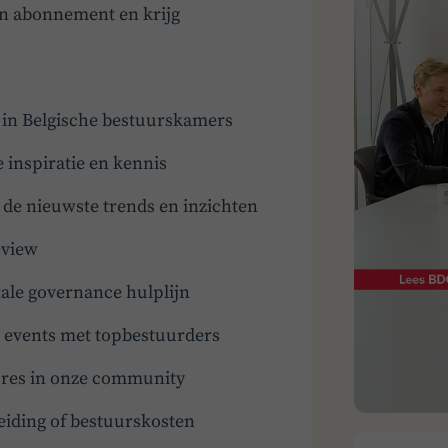
en abonnement en krijg
t in Belgische bestuurskamers
e inspiratie en kennis
e nieuwste trends en inzichten
eview
ale governance hulplijn
en events met topbestuurders
tures in onze community
eiding of bestuurskosten