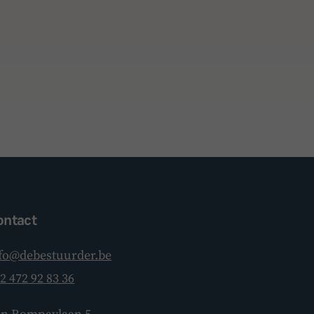
ontact
fo@debestuurder.be
2 472 92 83 36
BoardBuddy