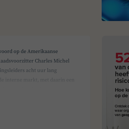
twoord op de Amerikaanse
Raadsvoorzitter Charles Michel
ingsleiders acht uur lang
e interne markt, met daarin een
rd gevoerd op basis van een