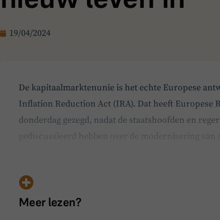
19/04/2024
De kapitaalmarktenunie is het echte Europese an
Inflation Reduction Act (IRA). Dat heeft Europese 
donderdag gezegd, nadat de staatshoofden en reger
gediscussieerd hebben over de modernisering van d
hoofdrol voor de kapitaalmarkten. De discussie we
rapport van …
Meer lezen?