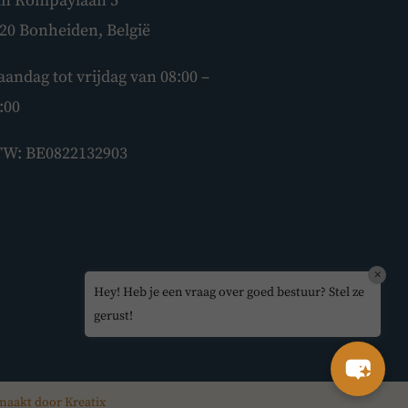
n Rompaylaan 5
Hey! Heb je een vraag over goed
20 Bonheiden, België
bestuur? Stel ze gerust!
andag tot vrijdag van 08:00 –
:00
W: BE0822132903
×
Hey! Heb je een vraag over goed bestuur? Stel ze
gerust!
maakt door Kreatix