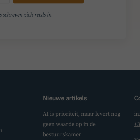
 schreven zich reeds in
Nieuwe artikels
C
AI is prioriteit, maar levert nog
in
geen waarde op in de
+3
n
bestuurskamer