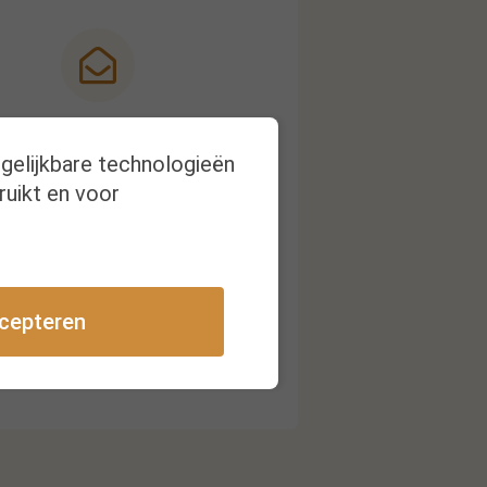
Nieuwsbrief
rgelijkbare technologieën
ruikt en voor
ijg een melding bij nieuwe
publicaties
cepteren
Inschrijven