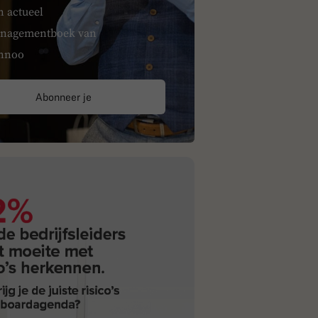
n actueel
nagementboek van
nnoo
Abonneer je