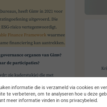
gbureaus, heeft Gimv in 2021 voor
 ratingoefening uitgevoerd. Die
g ESG-risico vertegenwoordigt.
able Finance Framework
waarmee
ame financiering kan aantrekken.
 governance organen van Gimv?
ar de participaties?
Kr
dr: zie kaderstukje) die met
n uit de eigen ESG journey als
uiken informatie die is verzameld via cookies en ve
e portefeuillemaatschappijen.
te te verbeteren, om te analyseren hoe u deze geb
nt meer informatie vinden in ons privacybeleid.
n heel het investeringsproces, met