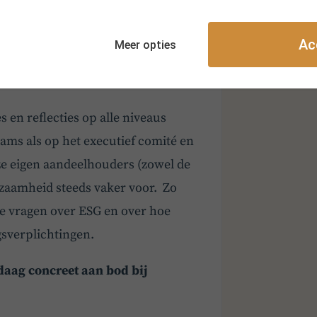
ze bedrijven. We doen dit zowel
ende rapporteringsverplichtingen
Ac
Meer opties
ure proof“ maken door ze te helpen
en.
s en reflecties op alle niveaus
eams als op het executief comité en
nze eigen aandeelhouders (zowel de
urzaamheid steeds vaker voor. Zo
e vragen over ESG en over hoe
sverplichtingen.
daag concreet aan bod bij