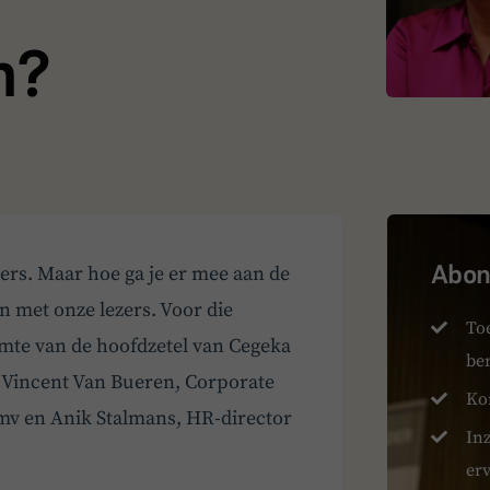
n?
Abonn
rs. Maar hoe ga je er mee aan de
n met onze lezers. Voor die
To
mte van de hoofdzetel van Cegeka
be
 Vincent Van Bueren, Corporate
Ko
mv en Anik Stalmans, HR-director
Inz
er