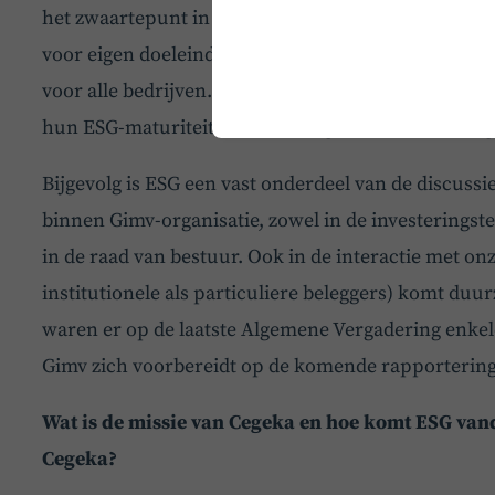
het zwaartepunt in de voortdurende dialoog met on
voor eigen doeleinden als in kader van de aankom
voor alle bedrijven. Wij willen onze bedrijven “fut
hun ESG-maturiteit naar een hoger niveau te breng
Bijgevolg is ESG een vast onderdeel van de discussie
binnen Gimv-organisatie, zowel in de investeringst
in de raad van bestuur. Ook in de interactie met o
institutionele als particuliere beleggers) komt du
waren er op de laatste Algemene Vergadering enkel
Gimv zich voorbereidt op de komende rapportering
Wat is de missie van Cegeka en hoe komt ESG van
Cegeka?