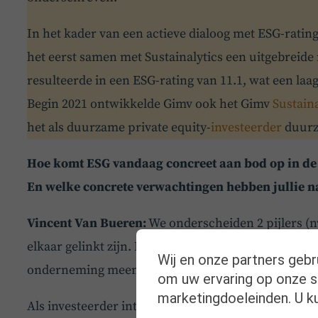
In het kader van een actieve dialoog met ESG-ratin
het eerst samen met Sustainalytics een uitgebreide
resulteerde in een ESG-rating van 11.1, wat een laa
Begin 2021 ontwikkelde Gimv ook het Gimv
Sustain
het als duurzame private equity-
investeerder
duurz
Hoe komt ESG vandaag concreet aan bod op in de
En welke concrete verwachtingen hebben jullie na
Vincent Van Bueren:
We onderscheiden 2 pijlers (nv
elkaar gelinkt zijn. Het basisidee is dat we de lesse
Wij en onze partners gebr
onderneming meenemen in onze ESG-dialoog met d
om uw ervaring op onze si
marketingdoeleinden. U ku
Als investeerder integreren wij de ESG-elementen i