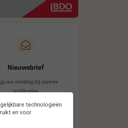
Nieuwsbrief
ijg een melding bij nieuwe
publicaties
rgelijkbare technologieën
ruikt en voor
Inschrijven