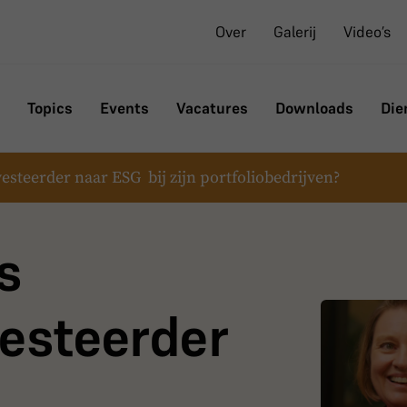
Over
Galerij
Video’s
Topics
Events
Vacatures
Downloads
Die
esteerder naar ESG bij zijn portfoliobedrijven?
ls
vesteerder