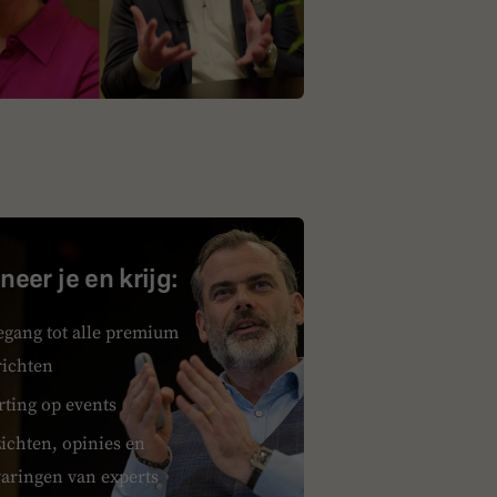
eer je en krijg:
egang tot alle premium
richten
rting op events
ichten, opinies en
varingen van experts