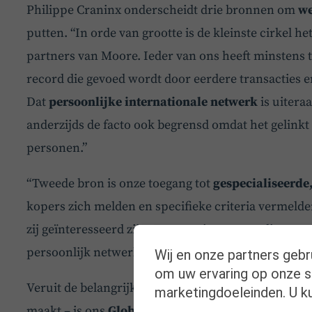
Philippe Craninx onderscheidt drie bronnen om
we
putten. “In orde van grootte is de kleinste cirkel h
partners van Moore. Ieder van ons heeft minstens t
record die gevoed wordt door eerdere transacties en
Dat
persoonlijke internationale netwerk
is uitera
anderzijds de facto ook begrensd omdat het gelinkt
personen.”
“Tweede bron is onze toegang tot
gespecialiseerde
kopers zich melden en specifieke criteria vermelde
zij geïnteresseerd zijn. Een mooie, maar weliswaar 
persoonlijk netwerk.
Wij en onze partners gebr
om uw ervaring op onze si
Veruit de belangrijkste bron van potentiële kopers
marketingdoeleinden. U ku
maakt – is ons
Global Corporate Finance netwerk
.