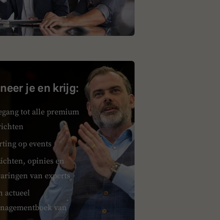
eer je en krijg:
egang tot alle premium
richten
rting op events
ichten, opinies en
varingen van experts
n actueel
nagementboek van