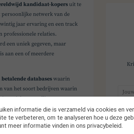
reldwijd kandidaat-kopers
uit te
et persoonlijke netwerk van de
wintig jaar ervaring en een track
 professionele relaties.
ard een uniek gegeven, maar
 is aan een of meerdere
Kr
, betalende databases
waarin
n van het soort bedrijven waarin
niet unieke aanvulling op ons
uiken informatie die is verzameld via cookies en ve
te te verbeteren, om te analyseren hoe u deze geb
 – en wat Moore zo bijzonder
nt meer informatie vinden in ons privacybeleid.
 We spreken over afdelingen van