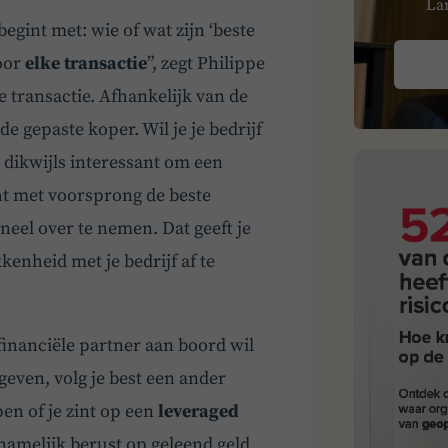
La
egint met: wie of wat zijn ‘beste
voor
elke transactie
”, zegt Philippe
 transactie. Afhankelijk van de
e gepaste koper. Wil je je bedrijf
t dikwijls interessant om een
cht met voorsprong de beste
neel over te nemen. Dat geeft je
kenheid met je bedrijf af te
 financiële partner aan boord wil
geven, volg je best een ander
pen of je zint op een
leveraged
amelijk berust op geleend geld,