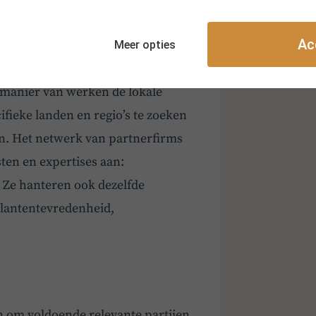
ijk in West-Europa, maar ook in
Ac
gesloten om samen te werken rond
Meer opties
cedures zoeken we naar geschikte
 manier van werken de lokale
fieke landen en regio’s te zoeken
jn. Het netwerk van partnerfirms
sten en expertises aan:
… Ze hanteren ook dezelfde
klantentevredenheid,
n om voldoende relevante partijen