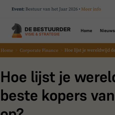
Event:
Bestuur van het Jaar 2026 •
Meer info
Home
Nieuws
Home
>
Corporate Finance
>
Hoe lijst je wereldwijd d
Hoe lijst je were
beste kopers van 
op?