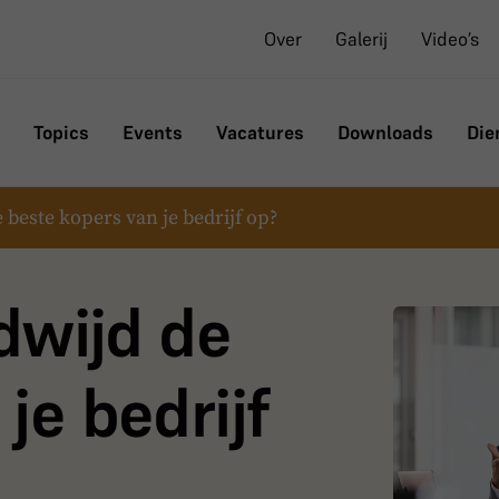
Over
Galerij
Video’s
Topics
Events
Vacatures
Downloads
Die
e beste kopers van je bedrijf op?
ldwijd de
je bedrijf