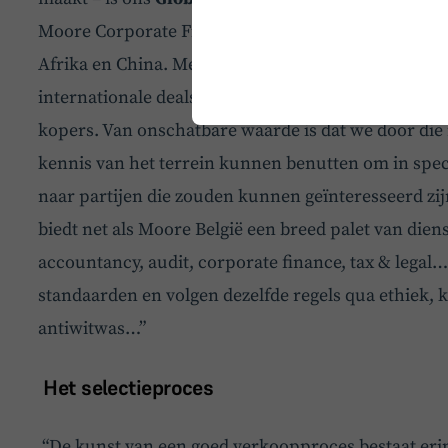
Moore Corporate Finance in
elf
landen
, voornamel
Afrika en China. Met hen hebben we een alliantie 
internationale deals. Volgens eigen en geijkte pro
kopers. Van onschatbare waarde is dat we door die
kennis van het terrein kunnen benutten om in speci
naar partijen die zouden kunnen geïnteresseerd zi
biedt net als Moore België een breed palet van dien
accountancy, audit, corporate finance, tax & legal
standaarden en volgen dezelfde regels qua ethiek, 
antiwitwas…”
Het selectieproces
“De kunst van een goed verkoopproces bestaat eri