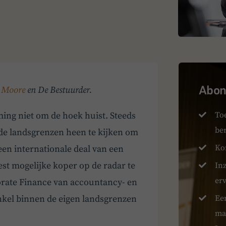
Abonn
n
Moore
en De Bestuurder.
To
ming niet om de hoek huist. Steeds
be
 de landsgrenzen heen te kijken om
Ko
een internationale deal van een
est mogelijke koper op de radar te
Inz
er
orate Finance van accountancy- en
Ee
enkel binnen de eigen landsgrenzen
ma