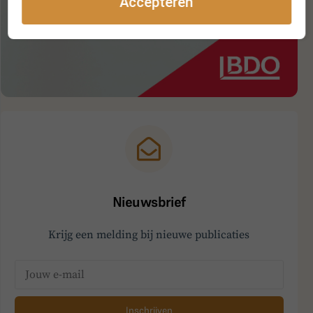
Accepteren
Nieuwsbrief
Krijg een melding bij nieuwe publicaties
Inschrijven