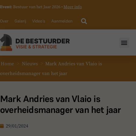
Event:
Bestuur van het Jaar 2026 •
Meer info
Over
Galerij
Video’s
Aanmelden
>
>
Home
Nieuws
Mark Andries van Vlaio is
overheidsmanager van het jaar
Mark Andries van Vlaio is
overheidsmanager van het jaar
29/01/2024