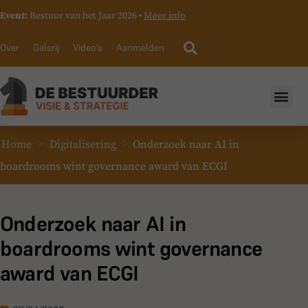
Event:
Bestuur van het Jaar 2026 •
Meer info
Over
Galerij
Video’s
Aanmelden
>
>
Home
Digitalisering
Onderzoek naar AI in
boardrooms wint governance award van ECGI
Onderzoek naar AI in
boardrooms wint governance
award van ECGI