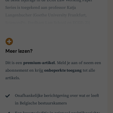
Series is toegekend aan professor Katja
Langenbucher (Goethe University Frankfurt,
SciencesPo, Fordham Law School en ECGI). Zij
ontvangt de prijs voor haar paper “Ownership and
Trust: A corporate law framework for board
decision-making in the age of AI”), waarin zij een
Meer lezen?
innovatief juridisch kader uit…
Dit is een
premium-artikel
. Meld je aan of neem een
BoardBuddy
abonnement en krijg
onbeperkte toegang
tot alle
artikels.
Hey! Heb je een vraag over goed bestuur? Stel
ze gerust!
Onafhankelijke berichtgeving over wat er leeft
in Belgische bestuurskamers