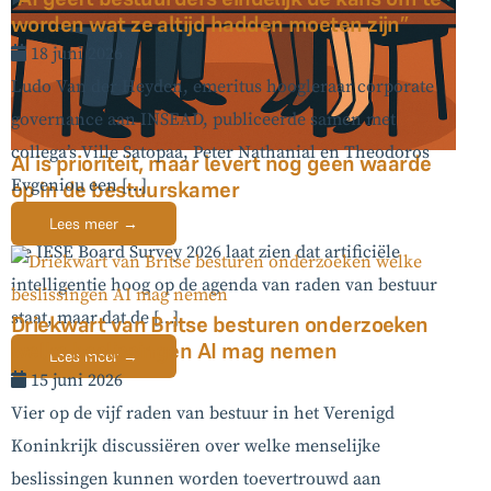
worden wat ze altijd hadden moeten zijn”
18 juni 2026
Ludo Van der Heyden, emeritus hoogleraar corporate
governance aan INSEAD, publiceerde samen met
collega’s Ville Satopaa, Peter Nathanial en Theodoros
AI is prioriteit, maar levert nog geen waarde
Evgeniou een […]
op in de bestuurskamer
05 augustus 2026
Lees meer →
De IESE Board Survey 2026 laat zien dat artificiële
intelligentie hoog op de agenda van raden van bestuur
staat, maar dat de […]
Driekwart van Britse besturen onderzoeken
welke beslissingen AI mag nemen
Lees meer →
15 juni 2026
Vier op de vijf raden van bestuur in het Verenigd
Koninkrijk discussiëren over welke menselijke
beslissingen kunnen worden toevertrouwd aan