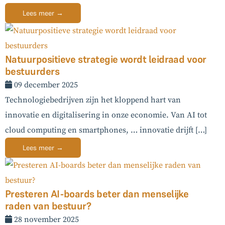
Lees meer →
Natuurpositieve strategie wordt leidraad voor
bestuurders
09 december 2025
Technologiebedrijven zijn het kloppend hart van
BoardBuddy
innovatie en digitalisering in onze economie. Van AI tot
cloud computing en smartphones, … innovatie drijft […]
Hey! Heb je een vraag over goed bestuur? Stel
ze gerust!
Lees meer →
Presteren AI-boards beter dan menselijke
raden van bestuur?
28 november 2025