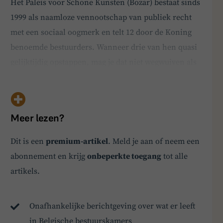
Het Paleis voor Schone Kunsten (Bozar) bestaat sinds
1999 als naamloze vennootschap van publiek recht
met een sociaal oogmerk en telt 12 door de Koning
benoemde bestuurders. Wanneer drie van hen quasi
gelijktijdig opstappen, mag je dat niet wegwuiven als
een incident. Zo een demarche schaadt
onvermijdelijk de instelling die je verlaat en stelt
vragen die verder reiken dan de aanleiding zelf.De
Meer lezen?
pro…
BoardBuddy
Dit is een
premium-artikel
. Meld je aan of neem een
abonnement en krijg
onbeperkte toegang
tot alle
Hey! Heb je een vraag over goed bestuur? Stel
artikels.
ze gerust!
Onafhankelijke berichtgeving over wat er leeft
in Belgische bestuurskamers