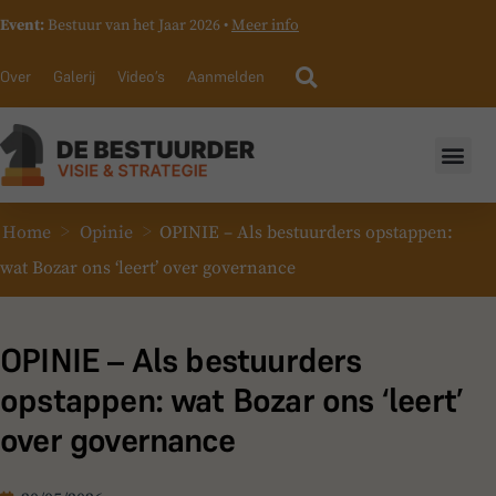
Event:
Bestuur van het Jaar 2026 •
Meer info
Over
Galerij
Video’s
Aanmelden
>
>
Home
Opinie
OPINIE – Als bestuurders opstappen:
wat Bozar ons ‘leert’ over governance
OPINIE – Als bestuurders
opstappen: wat Bozar ons ‘leert’
over governance