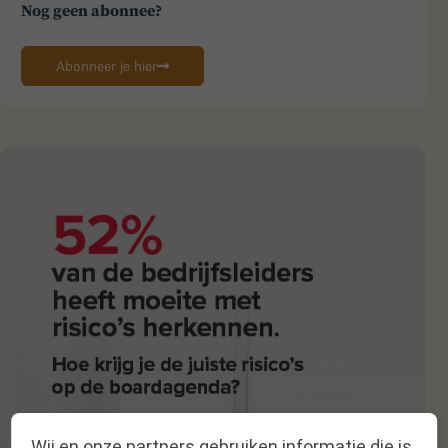
Nog geen abonnee?
Abonneer je hier
Wij en onze partners gebruiken informatie die is