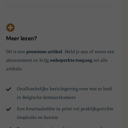
Bekaert. De politiek dong verscheidene keren naar
zijn hand, maar Buysse bedankte. Hij was ook een
vertrouweling van het Belgische koningshuis en
koning Filip. "Ik ben een beetje een uniek beest in
Meer lezen?
Vl…
Dit is een
premium-artikel
. Meld je aan of neem een
abonnement en krijg
onbeperkte toegang
tot alle
artikels.
BoardBuddy
Hey! Heb je een vraag over goed bestuur? Stel
Onafhankelijke berichtgeving over wat er leeft
ze gerust!
in Belgische bestuurskamers
Een kwartaaleditie in print vol praktijkgerichte
inspiratie en kennis