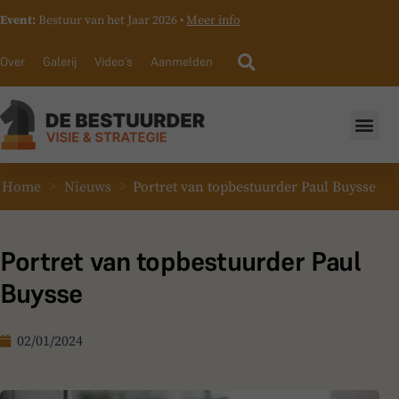
Event:
Bestuur van het Jaar 2026 •
Meer info
Over
Galerij
Video’s
Aanmelden
>
>
Home
Nieuws
Portret van topbestuurder Paul Buysse
Portret van topbestuurder Paul
Buysse
02/01/2024