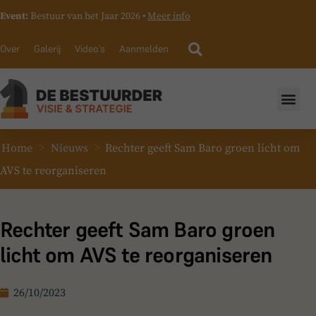
Event:
Bestuur van het Jaar 2026 •
Meer info
Over
Galerij
Video’s
Aanmelden
>
>
Home
Nieuws
Rechter geeft Sam Baro groen licht om
AVS te reorganiseren
Rechter geeft Sam Baro groen
licht om AVS te reorganiseren
26/10/2023