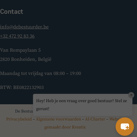
Contact
info@debestuurder.be
+32 472 92 83 36
Van Rompaylaan 5
2820 Bonheiden, België
Maandag tot vrijdag van 08:00 – 19:00
BTW: BE0822132903
×
Hey! Heb je een vraag over goed bestuur? Stel ze
gerust!
De Bestuurder © 2026 – Alle rechten voorbehouden –
Privacybeleid
–
Algemene voorwaarden
–
AI-Charter
–
Website
gemaakt door Kreatix