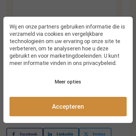
Wij en onze partners gebruiken informatie die is
verzameld via cookies en vergelijkbare
Naam
*
E-mail
*
technologieën om uw ervaring op onze site te
verbeteren, om te analyseren hoe u deze
gebruikt en voor marketingdoeleinden. U kunt
meer informatie vinden in ons privacybeleid.
Meer opties
Accepteren
Deel dit artikel met je netwerk
Facebook
Linkedin
Twitter