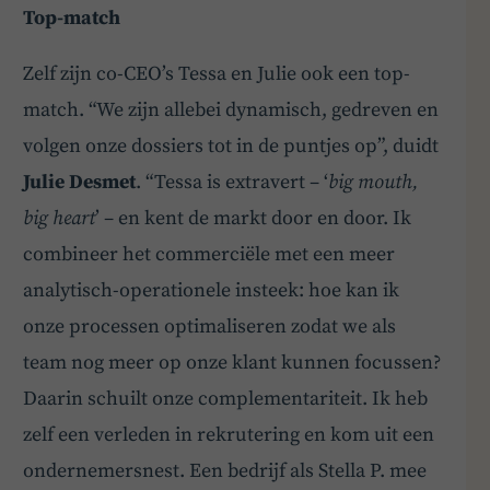
Top-match
BoardBuddy
Zelf zijn co-CEO’s Tessa en Julie ook een top-
Hey! Heb je een vraag over goed bestuur? Stel
match. “We zijn allebei dynamisch, gedreven en
ze gerust!
volgen onze dossiers tot in de puntjes op”, duidt
Julie Desmet
. “Tessa is extravert – ‘
big mouth,
big heart
’ – en kent de markt door en door. Ik
combineer het commerciële met een meer
analytisch-operationele insteek: hoe kan ik
onze processen optimaliseren zodat we als
team nog meer op onze klant kunnen focussen?
Daarin schuilt onze complementariteit. Ik heb
zelf een verleden in rekrutering en kom uit een
ondernemersnest. Een bedrijf als Stella P. mee