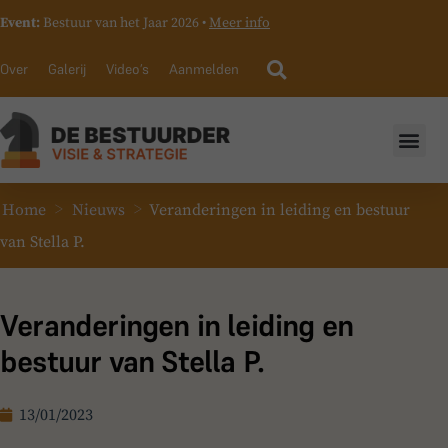
Event:
Bestuur van het Jaar 2026 •
Meer info
Over
Galerij
Video’s
Aanmelden
>
>
Home
Nieuws
Veranderingen in leiding en bestuur
van Stella P.
Veranderingen in leiding en
bestuur van Stella P.
13/01/2023