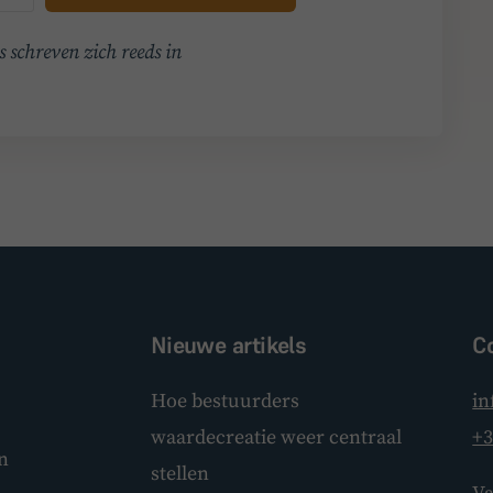
 schreven zich reeds in
Nieuwe artikels
C
Hoe bestuurders
in
waardecreatie weer centraal
+3
n
stellen