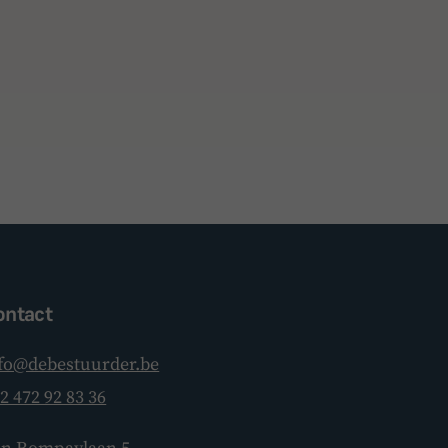
ontact
fo@debestuurder.be
2 472 92 83 36
BoardBuddy