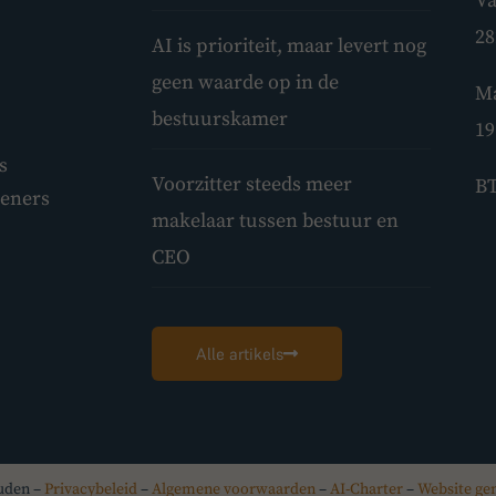
Va
28
AI is prioriteit, maar levert nog
geen waarde op in de
Ma
bestuurskamer
19
s
Voorzitter steeds meer
BT
leners
makelaar tussen bestuur en
CEO
Alle artikels
ouden –
Privacybeleid
–
Algemene voorwaarden
–
AI-Charter
–
Website ge