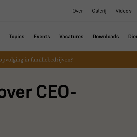
Over
Galerij
Video’s
Topics
Events
Vacatures
Downloads
Die
opvolging in familiebedrijven?
 over CEO-
?