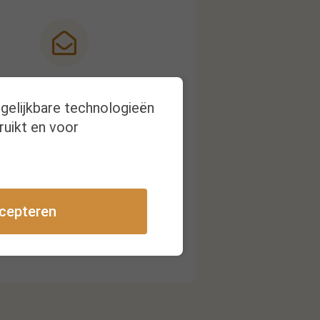
Nieuwsbrief
rgelijkbare technologieën
ruikt en voor
ijg een melding bij nieuwe
publicaties
cepteren
Inschrijven