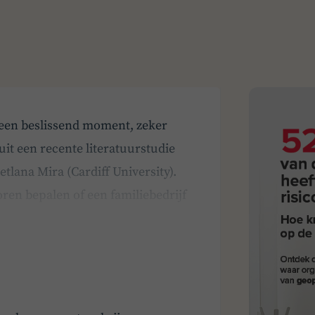
 een beslissend moment, zeker
it een recente literatuurstudie
tlana Mira (Cardiff University).
ren bepalen of een familiebedrijf
 geleid door een ext…