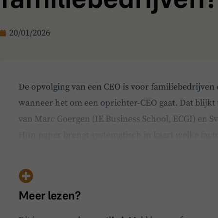
20/01/2026
De opvolging van een CEO is voor familiebedrijven
wanneer het om een oprichter-CEO gaat. Dat blijkt u
van Marc Goergen (IE Business School, ECGI) en Sve
Hun paper brengt systematisch in kaart welke facto
wordt verkocht, in familiale handen blijft of wordt
Meer lezen?