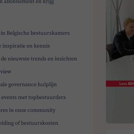
en abonnement en krijg
t in Belgische bestuurskamers
e inspiratie en kennis
e nieuwste trends en inzichten
eview
ale governance hulplijn
en events met topbestuurders
tures in onze community
eiding of bestuurskosten