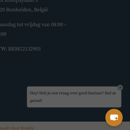
n Rompaylaan 5
Hey! Heb je een vraag over goed
20 Bonheiden, België
bestuur? Stel ze gerust!
andag tot vrijdag van 08:00 –
:00
W: BE0822132903
×
Hey! Heb je een vraag over goed bestuur? Stel ze
gerust!
maakt door Kreatix