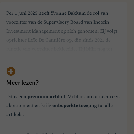
Per 1 juni 2025 heeft Yvonne Bakkum de rol van
voorzitter van de Supervisory Board van Incofin
Investment Management op zich genomen. Zij volgt
oprichter Loïc De Cannière op, die sinds 2021 de
functie van voorzitter bekleedde. Hij blijft nog tot
midden 2026 lid van de raad. Met deze
voorzitterswissel zet Incofin een belangrijke stap in
de vernieuwing van zijn governance, met oog voor
BoardBuddy
Meer lezen?
continuïtei…
Hey! Heb je een vraag over goed bestuur? Stel
Dit is een
premium-artikel
. Meld je aan of neem een
ze gerust!
abonnement en krijg
onbeperkte toegang
tot alle
artikels.