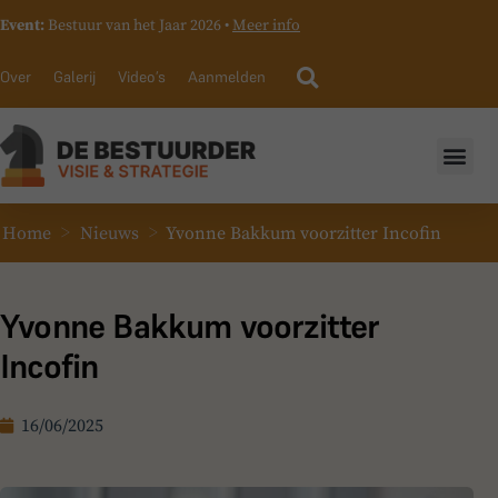
Event:
Bestuur van het Jaar 2026 •
Meer info
Over
Galerij
Video’s
Aanmelden
>
>
Home
Nieuws
Yvonne Bakkum voorzitter Incofin
Yvonne Bakkum voorzitter
Incofin
16/06/2025