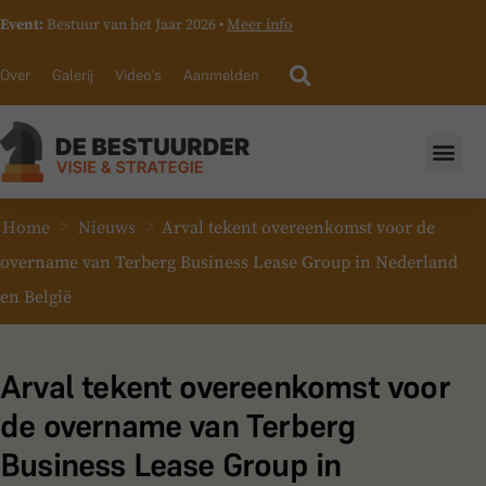
Event:
Bestuur van het Jaar 2026 •
Meer info
Over
Galerij
Video’s
Aanmelden
>
>
Home
Nieuws
Arval tekent overeenkomst voor de
overname van Terberg Business Lease Group in Nederland
en België
Arval tekent overeenkomst voor
de overname van Terberg
Business Lease Group in