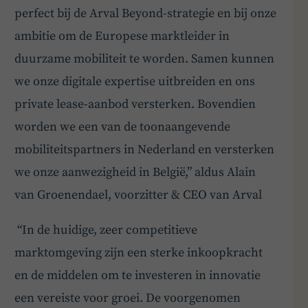
perfect bij de Arval Beyond-strategie en bij onze
BoardBuddy
ambitie om de Europese marktleider in
Hey! Heb je een vraag over goed bestuur? Stel
duurzame mobiliteit te worden. Samen kunnen
ze gerust!
we onze digitale expertise uitbreiden en ons
private lease-aanbod versterken. Bovendien
worden we een van de toonaangevende
mobiliteitspartners in Nederland en versterken
we onze aanwezigheid in België,” aldus ​Alain
van Groenendael, voorzitter & CEO van Arval
“In de huidige, zeer competitieve
marktomgeving zijn een sterke inkoopkracht
en de middelen om te investeren in innovatie
een vereiste voor groei. De voorgenomen