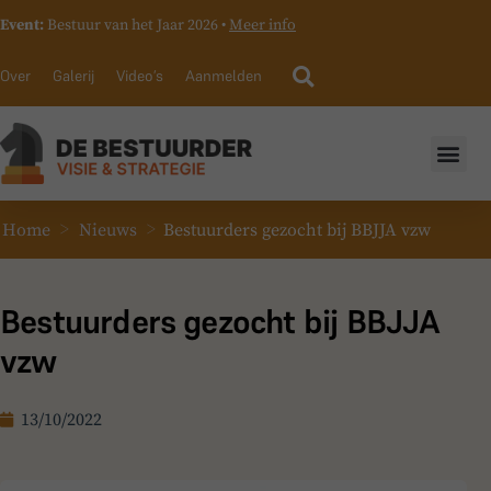
Event:
Bestuur van het Jaar 2026 •
Meer info
Over
Galerij
Video’s
Aanmelden
>
>
Home
Nieuws
Bestuurders gezocht bij BBJJA vzw
Bestuurders gezocht bij BBJJA
vzw
13/10/2022