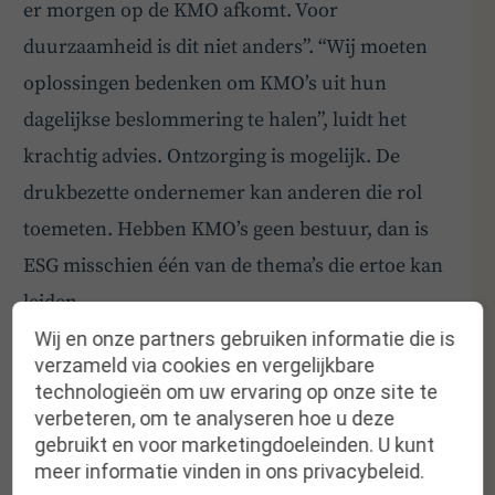
er morgen op de KMO afkomt. Voor
duurzaamheid is dit niet anders”. “Wij moeten
oplossingen bedenken om KMO’s uit hun
dagelijkse beslommering te halen”, luidt het
krachtig advies. Ontzorging is mogelijk. De
drukbezette ondernemer kan anderen die rol
toemeten. Hebben KMO’s geen bestuur, dan is
ESG misschien één van de thema’s die ertoe kan
leiden.
Wij en onze partners gebruiken informatie die is
Pak ESG op in de raad van bestuur of
verzameld via cookies en vergelijkbare
adviesraad
technologieën om uw ervaring op onze site te
verbeteren, om te analyseren hoe u deze
Een laagdrempelige aanpak richting ESG is voor
gebruikt en voor marketingdoeleinden. U kunt
meer informatie vinden in ons privacybeleid.
ondernemers mogelijk doordat hun raad van