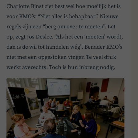
Charlotte Binst ziet best wel hoe moeilijk het is
voor KMO’s: “Niet alles is behapbaar”. Nieuwe
regels zijn een “berg om over te moeten”. Let
op, zegt Jos Deslee. “Als het een ‘moeten’ wordt,
dan is de wil tot handelen wég”. Benader KMO’s
niet met een opgestoken vinger. Te veel druk
BoardBuddy
werkt averechts. Toch is hun inbreng nodig.
Hey! Heb je een vraag over goed bestuur? Stel
ze gerust!