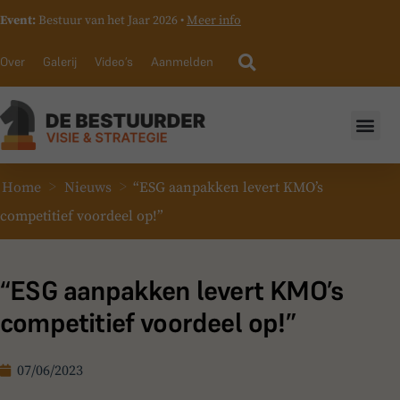
Event:
Bestuur van het Jaar 2026 •
Meer info
Over
Galerij
Video’s
Aanmelden
>
>
Home
Nieuws
“ESG aanpakken levert KMO’s
competitief voordeel op!”
“ESG aanpakken levert KMO’s
competitief voordeel op!”
07/06/2023