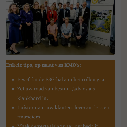
Enkele tips, op maat van KMO’s
:
Besef dat de ESG-bal aan het rollen gaat.
Zet uw raad van bestuur/advies als
klankbord in.
Luister naar uw klanten, leveranciers en
financiers.
Maak de vertaalslag naar uw bedrijf.