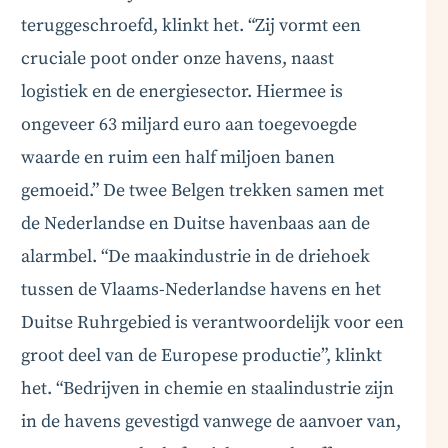
teruggeschroefd, klinkt het. “Zij vormt een
cruciale poot onder onze havens, naast
logistiek en de energiesector. Hiermee is
ongeveer 63 miljard euro aan toegevoegde
BoardBuddy
waarde en ruim een half miljoen banen
Hey! Heb je een vraag over goed bestuur? Stel
gemoeid.” De twee Belgen trekken samen met
ze gerust!
de Nederlandse en Duitse havenbaas aan de
alarmbel. “De maakindustrie in de driehoek
tussen de Vlaams-Nederlandse havens en het
Duitse Ruhrgebied is verantwoordelijk voor een
groot deel van de Europese productie”, klinkt
het. “Bedrijven in chemie en staalindustrie zijn
in de havens gevestigd vanwege de aanvoer van,