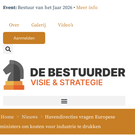
Event:
Bestuur van het Jaar 2026 •
Meer info
Over
Galerij
Video’s
Aanmelden
>
>
Home
Nieuws
Havendirecties vragen Europese
ministers om kosten voor industrie te drukken