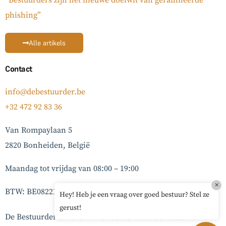
phishing”
Alle artikels
Contact
info@debestuurder.be
+32 472 92 83 36
Van Rompaylaan 5
2820 Bonheiden, België
Maandag tot vrijdag van 08:00 – 19:00
×
BTW: BE0822132903
Hey! Heb je een vraag over goed bestuur? Stel ze
gerust!
De Bestuurder © 2026 – Alle rechten voorbehouden –