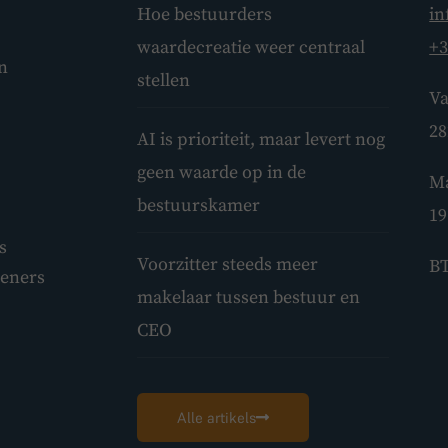
Hoe bestuurders
in
waardecreatie weer centraal
+3
n
stellen
Va
28
AI is prioriteit, maar levert nog
geen waarde op in de
Ma
bestuurskamer
19
s
Voorzitter steeds meer
BT
leners
makelaar tussen bestuur en
CEO
Alle artikels