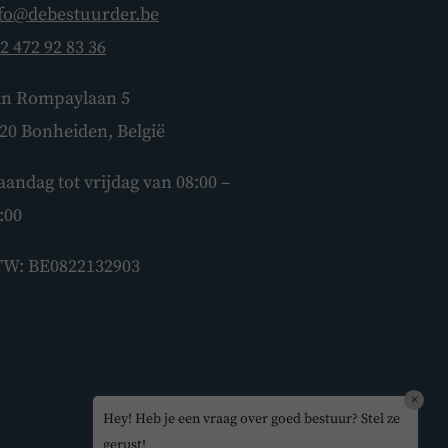
fo@debestuurder.be
2 472 92 83 36
BoardBuddy
n Rompaylaan 5
Hey! Heb je een vraag over goed
20 Bonheiden, België
bestuur? Stel ze gerust!
andag tot vrijdag van 08:00 –
:00
W: BE0822132903
×
Hey! Heb je een vraag over goed bestuur? Stel ze
gerust!