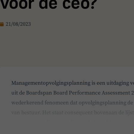
voor de ceo?
21/08/2023
Managementopvolgingsplanning is een uitdaging voo
uit de Boardspan Board Performance Assessment 202
wederkerend fenomeen dat opvolgingsplanning de g
van bestuur. Het staat consequent bovenaan de lijs
onderwerpen. Waarom? En nog belangrijker, hoe ko
moeilijkheden en…