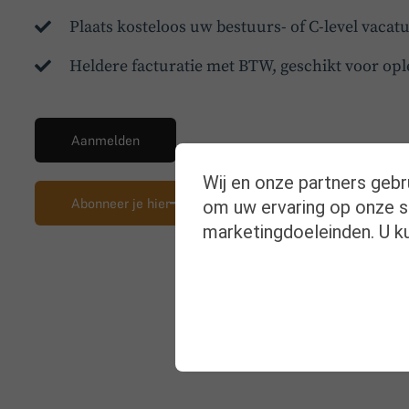
Plaats kosteloos uw bestuurs- of C-level vaca
Heldere facturatie met BTW, geschikt voor opl
Aanmelden
Wij en onze partners gebr
Abonneer je hier
om uw ervaring op onze si
marketingdoeleinden. U ku