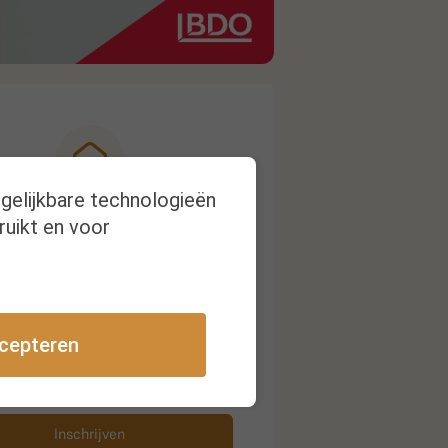
rgelijkbare technologieën
ruikt en voor
Nieuwsbrief
ijg een melding bij nieuwe
publicaties
cepteren
Inschrijven