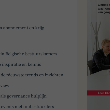
en abonnement en krijg
t in Belgische bestuurskamers
e inspiratie en kennis
e nieuwste trends en inzichten
eview
ale governance hulplijn
en events met topbestuurders