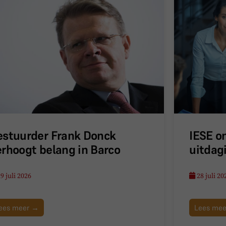
estuurder Frank Donck
IESE o
erhoogt belang in Barco
uitdag
9 juli 2026
28 juli 20
ees meer →
Lees me