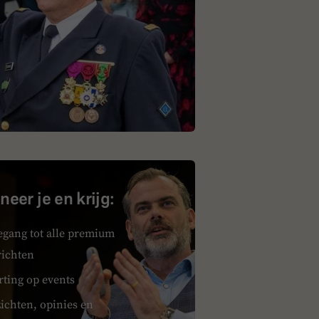
eer je en krijg:
egang tot alle premium
richten
rting op events
ichten, opinies en