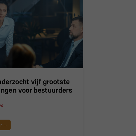
nderzocht vijf grootste
ingen voor bestuurders
26
er →