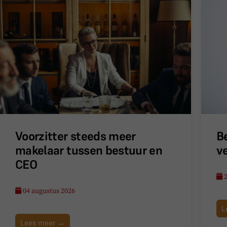
Voorzitter steeds meer
B
makelaar tussen bestuur en
v
CEO
2
04 augustus 2026
L
Lees meer →