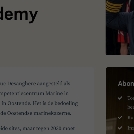
ademy
Abonn
uc Desanghere aangesteld als
Competentiecentrum Marine in
To
n Oostende. Het is de bedoeling
be
n de Oostendse marinekazerne.
Ko
de sites, maar tegen 2030 moet
Inz