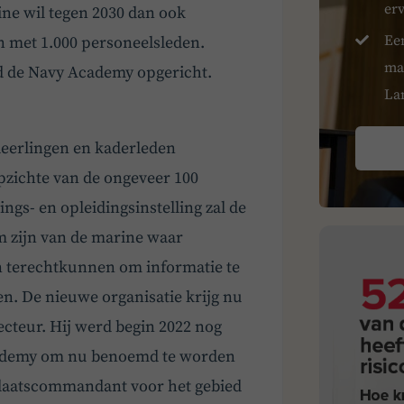
er
ine wil tegen 2030 dan ook
Ee
n met 1.000 personeelsleden.
ma
d de Navy Academy opgericht.
La
leerlingen en kaderleden
opzichte van de ongeveer 100
ings- en opleidingsinstelling zal de
 zijn van de marine waar
n terechtkunnen om informatie te
n. De nieuwe organisatie krijg nu
cteur. Hij werd begin 2022 nog
cademy om nu benoemd te worden
n plaatscommandant voor het gebied