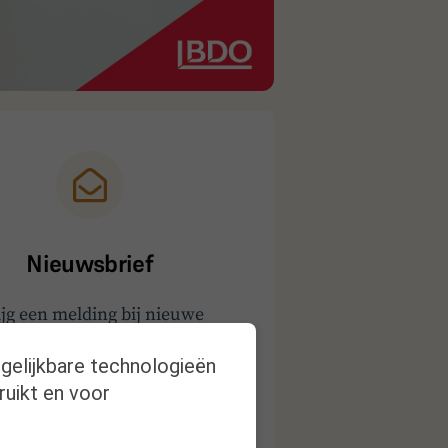
Nieuwsbrief
ijg een melding bij nieuwe
publicaties
rgelijkbare technologieën
ruikt en voor