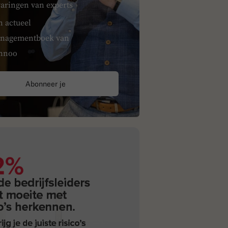
varingen van experts
n actueel
nagementboek van
nnoo
Abonneer je