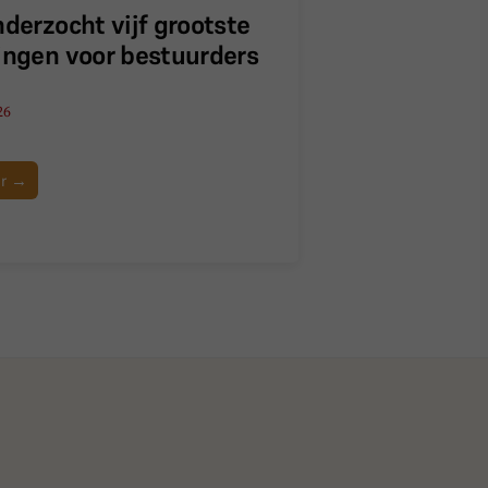
nderzocht vijf grootste
ingen voor bestuurders
26
er →