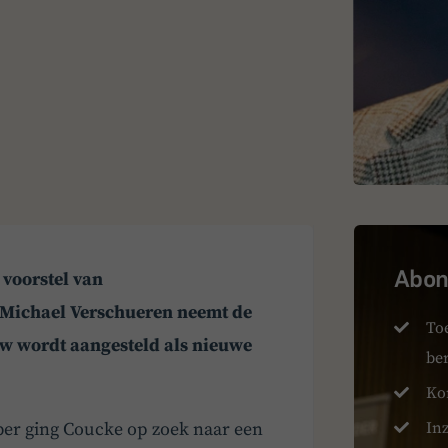
Abonn
 voorstel van
Michael Verschueren neemt de
To
auw wordt aangesteld als nieuwe
be
Ko
er ging Coucke op zoek naar een
Inz