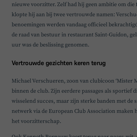
nieuwe voorzitter. Zelf had hij geen ambitie om die
klopte hij aan bij twee vertrouwde namen: Versc
benoemingen werden vandaag officieel bekrachtigd 
de raad van bestuur in restaurant Saint-Guidon, gel
uur was de beslissing genomen.
Vertrouwde gezichten keren terug
Michael Verschueren, zoon van clubicoon ‘Mister M
binnen de club. Zijn eerdere passages als sportief 
wisselend succes, maar zijn sterke banden met de s
netwerk via de European Club Association maken h
het voorzitterschap.
Ook Kenneth Bornauw keert terug naar paars-wit,