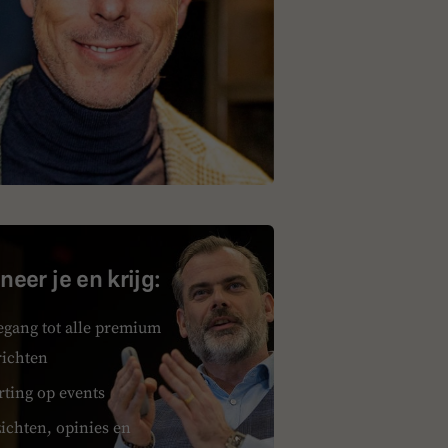
eer je en krijg:
egang tot alle premium
richten
rting op events
ichten, opinies en