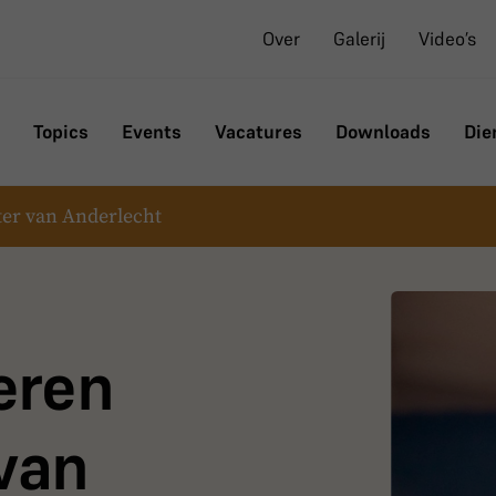
Over
Galerij
Video’s
Topics
Events
Vacatures
Downloads
Die
ter van Anderlecht
eren
 van