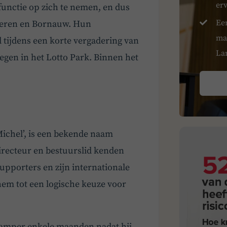
er
 functie op zich te nemen, en dus
Ee
hueren en Bornauw. Hun
ma
tijdens een korte vergadering van
La
egen in het Lotto Park. Binnen het
ichel’, is een bekende naam
directeur en bestuurslid kenden
upporters en zijn internationale
em tot een logische keuze voor
 amper enkele maanden nadat hij