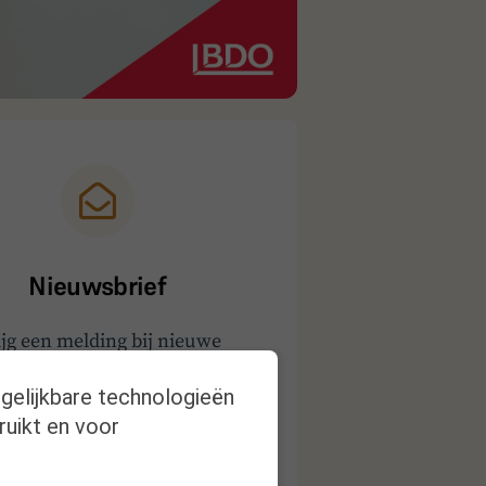
Nieuwsbrief
ijg een melding bij nieuwe
publicaties
rgelijkbare technologieën
ruikt en voor