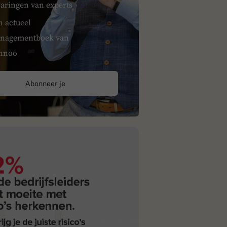
varingen van experts
n actueel
nagementboek van
nnoo
Abonneer je