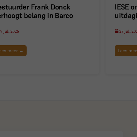
estuurder Frank Donck
IESE o
erhoogt belang in Barco
uitdag
9 juli 2026
28 juli 20
ees meer →
Lees me