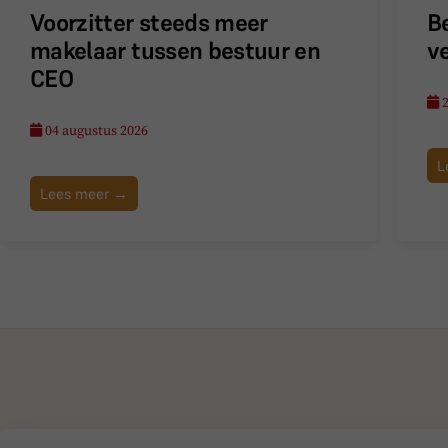
Voorzitter steeds meer
B
makelaar tussen bestuur en
v
CEO
2
04 augustus 2026
L
Lees meer →