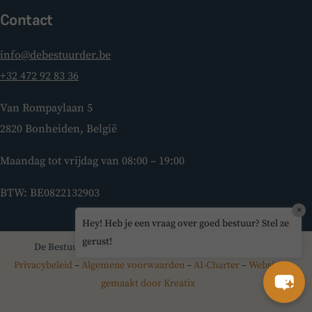
Contact
info@debestuurder.be
+32 472 92 83 36
Van Rompaylaan 5
2820 Bonheiden, België
Maandag tot vrijdag van 08:00 – 19:00
BTW: BE0822132903
×
Hey! Heb je een vraag over goed bestuur? Stel ze
gerust!
De Bestuurder © 2026 – Alle rechten voorbehouden –
Privacybeleid
–
Algemene voorwaarden
–
AI-Charter
–
Website
gemaakt door Kreatix