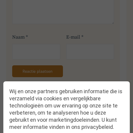
Naam
*
E-mail
*
Wij en onze partners gebruiken informatie die is
verzameld via cookies en vergelijkbare
technologieën om uw ervaring op onze site te
Deel dit artikel met je netwerk
verbeteren, om te analyseren hoe u deze
gebruikt en voor marketingdoeleinden. U kunt
meer informatie vinden in ons privacybeleid.
Facebook
Linkedin
Twitter