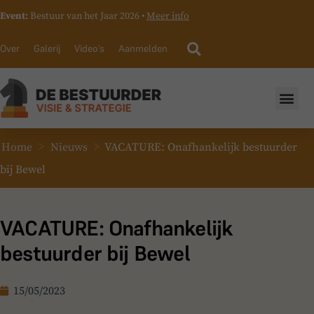
Event:
Bestuur van het Jaar 2026 •
Meer info
Over
Galerij
Video’s
Aanmelden
>
>
Home
Nieuws
VACATURE: Onafhankelijk bestuurder
bij Bewel
VACATURE: Onafhankelijk
bestuurder bij Bewel
15/05/2023