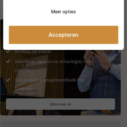
Meer opties
Abonneer je en krijg:
Accepteren
Toegang tot alle premium berichten
Korting op events
Inzichten, opinies en ervaringen van
experts
Een actueel managementboek van
Lannoo
Abonneer je