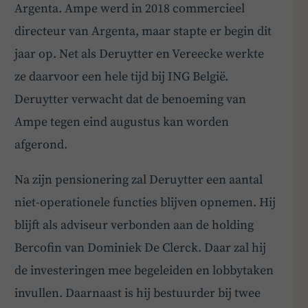
Argenta. Ampe werd in 2018 commercieel
directeur van Argenta, maar stapte er begin dit
jaar op. Net als Deruytter en Vereecke werkte
BoardBuddy
ze daarvoor een hele tijd bij ING België.
Hey! Heb je een vraag over goed bestuur? Stel
Deruytter verwacht dat de benoeming van
ze gerust!
Ampe tegen eind augustus kan worden
afgerond.
Na zijn pensionering zal Deruytter een aantal
niet-operationele functies blijven opnemen. Hij
blijft als adviseur verbonden aan de holding
Bercofin van Dominiek De Clerck. Daar zal hij
de investeringen mee begeleiden en lobbytaken
invullen. Daarnaast is hij bestuurder bij twee