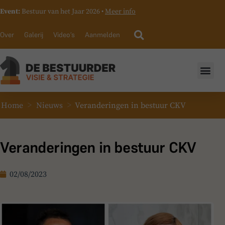
Event:
Bestuur van het Jaar 2026 •
Meer info
Over
Galerij
Video’s
Aanmelden
>
>
Home
Nieuws
Veranderingen in bestuur CKV
Veranderingen in bestuur CKV
02/08/2023